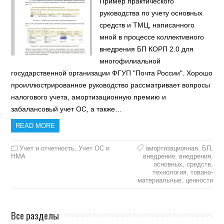
Пример практического
руководства по учету основных
средств и ТМЦ, написанного
мной в процессе коллективного
внедрения БП КОРП 2.0 для
многофилиальной
государственной организации ФГУП "Почта России". Хорошо
проиллюстрированное руководство рассматривает вопросы
налогового учета, амортизационную премию и
забалансовый учет ОС, а также…
READ MORE
Учет и отчетность
,
Учет ОС и
амортизационная
,
БП
,
НМА
внедрение
,
внедрения
,
основных
,
средств
,
технология
,
товано-
материальные
,
ценности
Все разделы