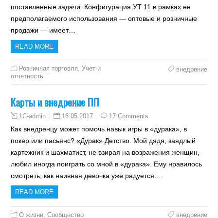
поставленные задачи. Конфигурация УТ 11 в рамках ее
предполагаемого использования — оптовые и розничные
продажи — имеет…
READ MORE
Розничная торговля
,
Учет и
внедрение
отчетность
Карты и внедрение ПП
16.05.2017
17 Comments
1C-admin
Как внедренцу может помочь навык игры в «дурака», в
покер или пасьянс? «Дурак» Детство. Мой дядя, заядлый
картежник и шахматист, не взирая на возражения женщин,
любил иногда поиграть со мной в «дурака». Ему нравилось
смотреть, как наивная девочка уже радуется…
READ MORE
О жизни
,
Сообщество
внедрение