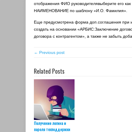
отображения ФИО руководителявыберите его как о
НАИМЕНОВАНИЕ по шаблону «И.О. Фамилия».
Еще предусмотрена форма доп.соглашения при и
создать на основании «АРБИС:Заключение догов
договора с контрагентом», а также не забыть до
← Previous post
Related Posts
Получение логина и
пароля техподдержки