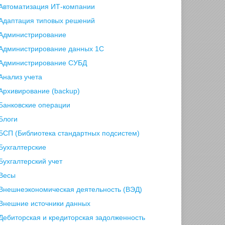
Автоматизация ИТ-компании
Адаптация типовых решений
Администрирование
Администрирование данных 1С
Администрирование СУБД
Анализ учета
Архивирование (backup)
Банковские операции
Блоги
БСП (Библиотека стандартных подсистем)
Бухгалтерские
Бухгалтерский учет
Весы
Внешнеэкономическая деятельность (ВЭД)
Внешние источники данных
Дебиторская и кредиторская задолженность