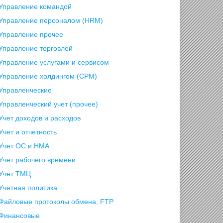
Управление командой
Управление персоналом (HRM)
Управление прочее
Управление торговлей
Управление услугами и сервисом
Управление холдингом (CPM)
Управленческие
Управленческий учет (прочее)
Учет доходов и расходов
Учет и отчетность
Учет ОС и НМА
Учет рабочего времени
Учет ТМЦ
Учетная политика
Файловые протоколы обмена, FTP
Финансовые