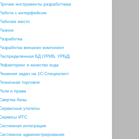
Прочие инструменты разработчика
Работа с интерфейсом
Рабочее место
Разное
Разработка
Разработка внешних компонент
Распределенная БД (УРИБ, УРБД)
Рефакторинг и качество кода
Решение задач на 1С:Специалист
Розничная торговля
Роли и права
Свертка базы
Сервисные утилиты
Сервисы ИТС
Системная интеграция
Системное администрирование