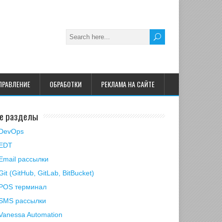
ПРАВЛЕНИЕ
ОБРАБОТКИ
РЕКЛАМА НА САЙТЕ
е разделы
DevOps
EDT
Email рассылки
Git (GitHub, GitLab, BitBucket)
POS терминал
SMS рассылки
Vanessa Automation