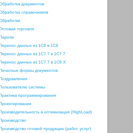
Обработка документов
Обработка справочников
Обработки
Оптовая торговля
Пароли
Перенос данных из 1C8 в 1C8
Перенос данных из 1С7.7 в 1C7.7
Перенос данных из 1С7.7 в 1C8.X
Печатные формы документов
Поздравления
Пользователю системы
Практика программирования
Проектирование
Производительность и оптимизация (HighLoad)
Производство
Производство готовой продукции (работ, услуг)