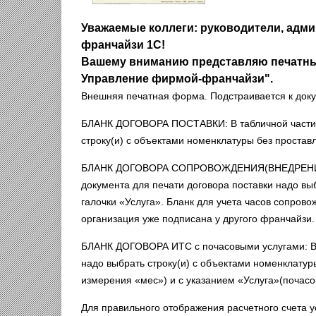
Уважаемые коллеги: руководители, адм
франчайзи 1С!
Вашему вниманию представляю печатны
Управление фирмой-франчайзи".
Внешняя печатная форма. Подстраивается к доку
БЛАНК ДОГОВОРА ПОСТАВКИ: В табличной части д
строку(и) с объектами номенклатуры без проставл
БЛАНК ДОГОВОРА СОПРОВОЖДЕНИЯ(ВНЕДРЕНИЯ) 
документа для печати договора поставки надо вы
галочки «Услуга». Бланк для учета часов сопров
организация уже подписана у другого франчайзи.
БЛАНК ДОГОВОРА ИТС с почасовыми услугами:
В
надо выбрать строку(и) с объектами номенклатуры
измерения «мес») и с указанием «Услуга»(почасо
Для правильного отображения расчетного счета 