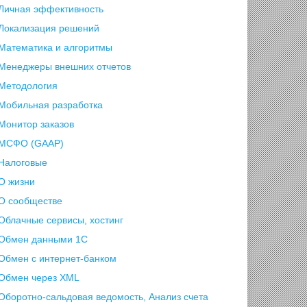
Личная эффективность
Локализация решений
Математика и алгоритмы
Менеджеры внешних отчетов
Методология
Мобильная разработка
Монитор заказов
МСФО (GAAP)
Налоговые
О жизни
О сообществе
Облачные сервисы, хостинг
Обмен данными 1С
Обмен с интернет-банком
Обмен через XML
Оборотно-сальдовая ведомость, Анализ счета