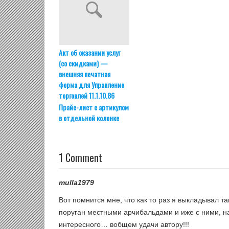
Акт об оказании услуг
(со скидками) —
внешняя печатная
форма для Управление
торговлей 11.1.10.86
Прайс-лист с артикулом
в отдельной колонке
1 Comment
mulla1979
Вот помнится мне, что как то раз я выкладывал т
поруган местными арчибальдами и иже с ними, н
интересного… вобщем удачи автору!!!