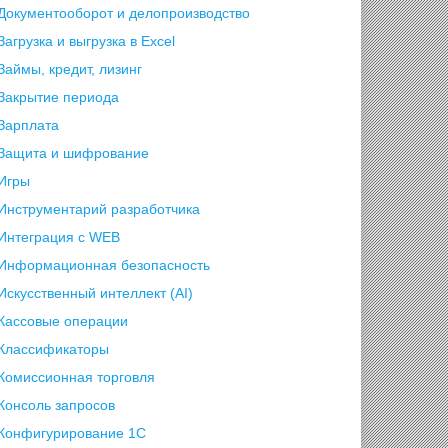
Документооборот и делопроизводство
Загрузка и выгрузка в Excel
Займы, кредит, лизинг
Закрытие периода
Зарплата
Защита и шифрование
Игры
Инструментарий разработчика
Интеграция с WEB
Информационная безопасность
Искусственный интеллект (AI)
Кассовые операции
Классификаторы
Комиссионная торговля
Консоль запросов
Конфигурирование 1С