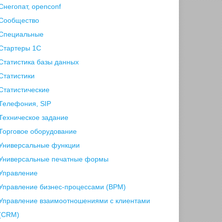
Снегопат, openconf
Сообщество
Специальные
Стартеры 1С
Статистика базы данных
Статистики
Статистические
Телефония, SIP
Техническое задание
Торговое оборудование
Универсальные функции
Универсальные печатные формы
Управление
Управление бизнес-процессами (BPM)
Управление взаимоотношениями с клиентами
(СRM)