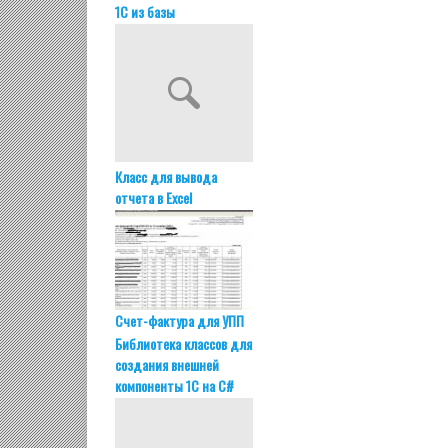
1С из базы
Класс для вывода
отчета в Excel
Счет-фактура для УПП
Библиотека классов для
создания внешней
компоненты 1С на C#