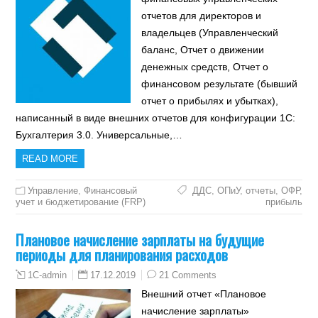
отчетов для директоров и
владельцев (Управленческий
баланс, Отчет о движении
денежных средств, Отчет о
финансовом результате (бывший
отчет о прибылях и убытках),
написанный в виде внешних отчетов для конфигурации 1С:
Бухгалтерия 3.0. Универсальные,…
READ MORE
Управление
,
Финансовый
ДДС
,
ОПиУ
,
отчеты
,
ОФР
,
учет и бюджетирование (FRP)
прибыль
Плановое начисление зарплаты на будущие
периоды для планирования расходов
17.12.2019
21 Comments
1C-admin
Внешний отчет «Плановое
начисление зарплаты»