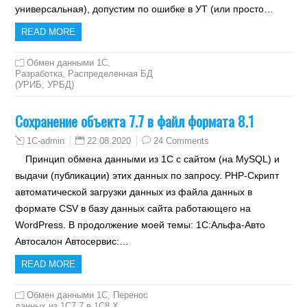
универсальная), допустим по ошибке в УТ (или просто…
READ MORE
Обмен данными 1С
,
Разработка
,
Распределенная БД
(УРИБ, УРБД)
Сохранение объекта 7.7 в файл формата 8.1
22.08.2020
24 Comments
1C-admin
Принцип обмена данными из 1С с сайтом (на MySQL) и
выдачи (публикации) этих данных по запросу. PHP-Скрипт
автоматической загрузки данных из файла данных в
формате CSV в базу данных сайта работающего на
WordPress. В продолжение моей темы: 1С:Альфа-Авто
Автосалон Автосервис:…
READ MORE
Обмен данными 1С
,
Перенос
данных из 1С7.7 в 1C8.X
,