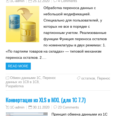
25.12.2020
4 Comments
1C-admin
Обработка переноса данных с
небольшой модификацией.
Специально для пользователей, у
которых не все в порядке с
партионным учетом. Реализованные
функции Функция переноса остатков
по номенклатуры в двух режимах: 1.
«По партиям товаров на складах» — типовой механизм
переноса остатков. 2….
READ MORE
Обмен данными 1С
,
Перенос
остатков
,
Перенос
данных из 1C8 в 1C8
,
Разработка
Конвертация из XLS в MXL (для 1С 7.7)
30.11.2020
23 Comments
1C-admin
Принцип обмена данными из 1С