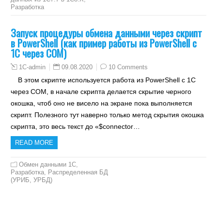
Разработка
Запуск процедуры обмена данными через скрипт
в PowerShell (как пример работы из PowerShell с
1С через COM)
09.08.2020
10 Comments
1C-admin
В этом скрипте используется работа из PowerShell с 1С
через COM, в начале скрипта делается скрытие черного
окошка, чтоб оно не висело на экране пока выполняется
скрипт. Полезного тут наверно только метод скрытия окошка
скрипта, это весь текст до «$connector…
READ MORE
Обмен данными 1С
,
Разработка
,
Распределенная БД
(УРИБ, УРБД)