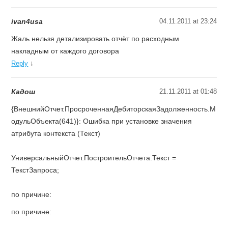
ivan4usa
04.11.2011 at 23:24
Жаль нельзя детализировать отчёт по расходным
накладным от каждого договора
↓
Reply
Кадош
21.11.2011 at 01:48
{ВнешнийОтчет.ПросроченнаяДебиторскаяЗадолженность.М
одульОбъекта(641)}: Ошибка при установке значения
атрибута контекста (Текст)
УниверсальныйОтчет.ПостроительОтчета.Текст =
ТекстЗапроса;
по причине:
по причине: