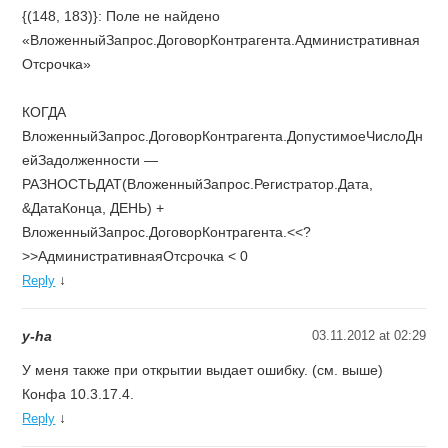
{(148, 183)}: Поле не найдено
«ВложенныйЗапрос.ДоговорКонтрагента.Административная
Отсрочка»
КОГДА
ВложенныйЗапрос.ДоговорКонтрагента.ДопустимоеЧислоДн
ейЗадолженности —
РАЗНОСТЬДАТ(ВложенныйЗапрос.Регистратор.Дата,
&ДатаКонца, ДЕНЬ) +
ВложенныйЗапрос.ДоговорКонтрагента.<<?
>>АдминистративнаяОтсрочка < 0
↓
Reply
y-ha
03.11.2012 at 02:29
У меня также при открытии выдает ошибку. (см. выше)
Конфа 10.3.17.4.
↓
Reply