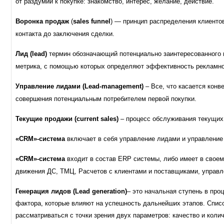
от раздумий к покупке: знакомство, интерес, желание, действие.
Воронка продаж
(
sales funnel
) — принцип распределения клиенто
контакта до заключения сделки.
Лид (
lead)
термин обозначающий потенциально заинтересованного 
метрика, с помощью которых определяют эффективность рекламно
Управление лидами (
Lead-
management)
– Все, что касается конв
совершения потенциальным потребителем первой покупки.
Текущие продажи (
current
sales)
– процесс обслуживания текущих
«
CRM»-система
включает в себя управление лидами и управлени
«CRM»-система
входит в состав ERP системы, либо имеет в свое
движения ДС, ТМЦ, Расчетов с клиентами и поставщиками, управл
Генерация лидов
(
Lead generation
)
– это начальная ступень в про
фактора, которые влияют на успешность дальнейших этапов. Спис
рассматриваться с точки зрения двух параметров: качество и колич