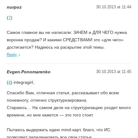
nurpoz
30.10.2013 at 11:44
(
7
)
Самое главное вы не написали: ЗАЧЕМ и ДЛЯ ЧЕГО нужна
воронка продаж? И какими СРЕДСТВАМИ это «для чего»
достигается? Надеюсь на раскрытие этой темы.
↓
Reply
Evgen.Ponomarenko
30.10.2013 at 11:45
(
4
) integragirl,
Спасибо Вам, отличная статья, рассказывает обо всем
понемногу, отлично структуризирована.
Стараюсь… На самом деле на структуризацию уходит много
времени, но мне кажется — это того стоит.
Пытаюсь выдержать идею mind-карт, благо, что ИС
позволяет перелинковать все свои статьи.