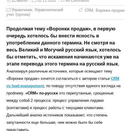
02.11.2020
44 Comments
1C-admin
Управление
,
Управленческий
CRM
,
Воронка продаж
учет (прочее)
Продолжая тему «Воронки продаж», в первую
очередь хотелось бы внести ясность в
употреблении данного термина. Не смотря на
весь Великий и Могучий русский язык, хотелось
бы отметить, что искажения начинаются уже на
этапе перевода этого термина на русский язык.
Анализируя различные источники, которые освещают тему
«Воронки продаж» хочется согласиться с автором cтатьи
CRM
vs lead-management
, по поводу отсутствия единого взгляда на
проблему.
«CRM» по-русски
это перепутанные, срощенные
между собой 2 процесса: процесс управления лидами
(контактами) и процесс работы с текущими клиентами.
Дальнейший анализ источников показывает, что степень
запутанности еще большая, чем можно было бы себе
представить.