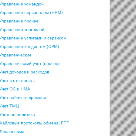
Управление командой
Управление персоналом (HRM)
Управление прочее
Управление торговлей
Управление услугами и сервисом
Управление холдингом (CPM)
Управленческие
Управленческий учет (прочее)
Учет доходов и расходов
Учет и отчетность
Учет ОС и НМА
Учет рабочего времени
Учет ТМЦ
Учетная политика
Файловые протоколы обмена, FTP
Финансовые