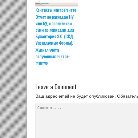
Контакты контрагентов
Отчет по расходам НУ
или БУ, с сравнением
сумм по периодам для
Бухгалтерия 3.0. (СКД.
Управляемые формы).
Журнал учета
полученных счетов-
фактур
Leave a Comment
Ваш адрес email не будет опубликован.
Обязател