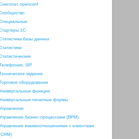
Снегопат, openconf
Сообщество
Специальные
Стартеры 1С
Статистика базы данных
Статистики
Статистические
Телефония, SIP
Техническое задание
Торговое оборудование
Универсальные функции
Универсальные печатные формы
Управление
Управление бизнес-процессами (BPM)
Управление взаимоотношениями с клиентами
(СRM)