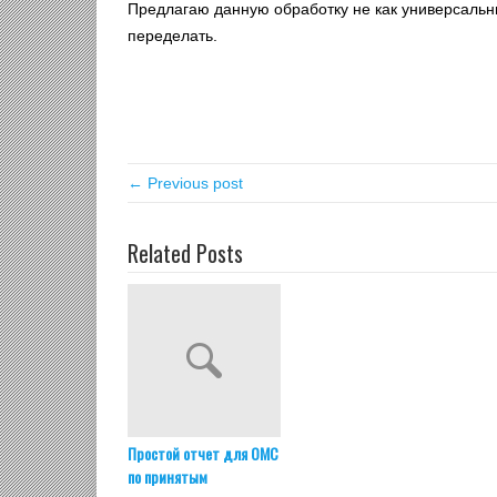
Предлагаю данную обработку не как универсальны
переделать.
← Previous post
Related Posts
Простой отчет для ОМС
по принятым