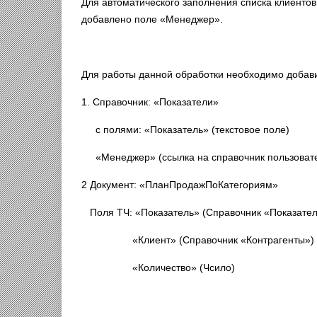
Для автоматического заполнения списка клиентов
добавлено поле «Менеджер».
Для работы данной обработки необходимо добави
1. Справочник: «Показатели»
с полями: «Показатель» (текстовое поле)
«Менеджер» (ссылка на справочник пользоват
2 Документ: «ПланПродажПоКатегориям»
Поля ТЧ: «Показатель» (Справочник «Показател
«Клиент» (Справочник «Контрагенты»)
«Количество» (Чсило)