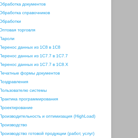
Обработка документов
Обработка справочников
Обработки
Оптовая торговля
Пароли
Перенос данных из 1C8 в 1C8
Перенос данных из 1С7.7 в 1C7.7
Перенос данных из 1С7.7 в 1C8.X
Печатные формы документов
Поздравления
Пользователю системы
Практика программирования
Проектирование
Производительность и оптимизация (HighLoad)
Производство
Производство готовой продукции (работ, услуг)