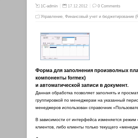
17.12.2012
0 Comments
1C-admin
Управление
,
Финансовый учет и бюджетирование (
Форма для заполнения произволных план
компоненты formex)
и автоматической записи в документ.
Данная обработка позволяет заполнять и просма
группировкой по менеджерам на указанный перио
менеджеров использован справочник «Пользовате
В зависимости от интерфейса изменяется режим
клиентов, либо клиенты только текущего «менедж