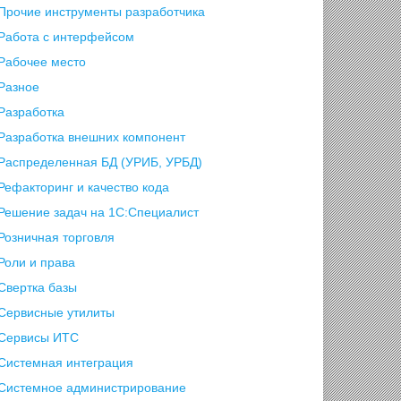
Прочие инструменты разработчика
Работа с интерфейсом
Рабочее место
Разное
Разработка
Разработка внешних компонент
Распределенная БД (УРИБ, УРБД)
Рефакторинг и качество кода
Решение задач на 1С:Специалист
Розничная торговля
Роли и права
Свертка базы
Сервисные утилиты
Сервисы ИТС
Системная интеграция
Системное администрирование