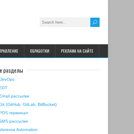
ПРАВЛЕНИЕ
ОБРАБОТКИ
РЕКЛАМА НА САЙТЕ
е разделы
DevOps
EDT
Email рассылки
Git (GitHub, GitLab, BitBucket)
POS терминал
SMS рассылки
Vanessa Automation