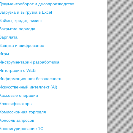
Документооборот и делопроизводство
Загрузка и выгрузка в Excel
Займы, кредит, лизинг
Закрытие периода
Зарплата
Защита и шифрование
Игры
Инструментарий разработчика
Интеграция с WEB
Информационная безопасность
Искусственный интеллект (AI)
Кассовые операции
Классификаторы
Комиссионная торговля
Консоль запросов
Конфигурирование 1С