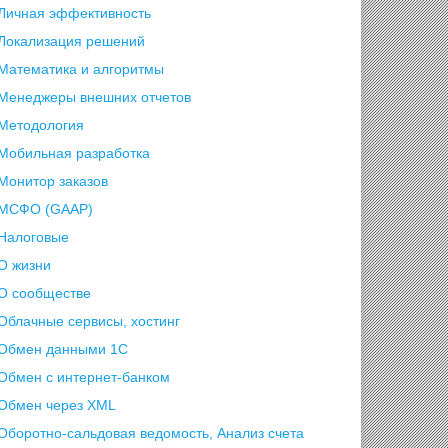
Личная эффективность
Локализация решений
Математика и алгоритмы
Менеджеры внешних отчетов
Методология
Мобильная разработка
Монитор заказов
МСФО (GAAP)
Налоговые
О жизни
О сообществе
Облачные сервисы, хостинг
Обмен данными 1С
Обмен с интернет-банком
Обмен через XML
Оборотно-сальдовая ведомость, Анализ счета