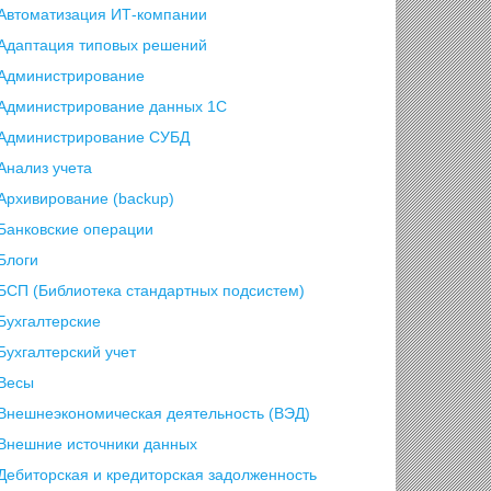
Автоматизация ИТ-компании
Адаптация типовых решений
Администрирование
Администрирование данных 1С
Администрирование СУБД
Анализ учета
Архивирование (backup)
Банковские операции
Блоги
БСП (Библиотека стандартных подсистем)
Бухгалтерские
Бухгалтерский учет
Весы
Внешнеэкономическая деятельность (ВЭД)
Внешние источники данных
Дебиторская и кредиторская задолженность