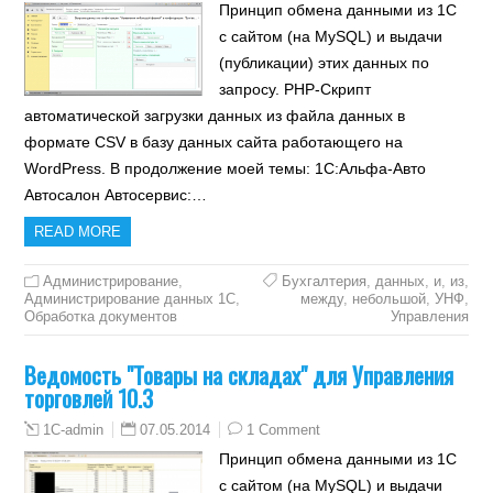
Принцип обмена данными из 1С
с сайтом (на MySQL) и выдачи
(публикации) этих данных по
запросу. PHP-Скрипт
автоматической загрузки данных из файла данных в
формате CSV в базу данных сайта работающего на
WordPress. В продолжение моей темы: 1С:Альфа-Авто
Автосалон Автосервис:…
READ MORE
Администрирование
,
Бухгалтерия
,
данных
,
и
,
из
,
Администрирование данных 1С
,
между
,
небольшой
,
УНФ
,
Обработка документов
Управления
Ведомость "Товары на складах" для Управления
торговлей 10.3
07.05.2014
1 Comment
1C-admin
Принцип обмена данными из 1С
с сайтом (на MySQL) и выдачи