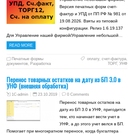
Версия печатных форм счет-
фактур и УПД от ПП РФ № 981 от
19.08.2026. Взяты из типовой
конфигурации. Релиз 1.6.19.137
Для Управление нашей фирмой/Управление небольшой…
READ MORE
Печатные формы
оплату
,
счет-фактура
,
документов
,
Разработка
ТОРГ
,
УНФ
Перенос товарных остатков на дату из БП 3.0 в
УНФ (внешняя обработка)
23.10.2019
0 Comments
1C-admin
Перенос товарных остатков на
дату из БП 3.0 в УНФ, пригодится
тем, кто начинает вести учет в
УНФ, а до этого учет велся в БП.
Помогает при многократном переносе, когда бухгалтера