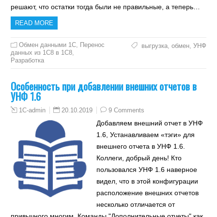
решают, что остатки тогда были не правильные, а теперь…
READ MORE
Обмен данными 1С
,
Перенос
выгрузка
,
обмен
,
УНФ
данных из 1C8 в 1C8
,
Разработка
Особенность при добавлении внешних отчетов в
УНФ 1.6
20.10.2019
9 Comments
1C-admin
Добавляем внешний отчет в УНФ
1.6, Устанавливаем «тэги» для
внешнего отчета в УНФ 1.6.
Коллеги, добрый день! Кто
пользовался УНФ 1.6 наверное
видел, что в этой конфигурации
расположение внешних отчетов
несколько отличается от
привычного многим. Команды "Дополнительные отчеты" как