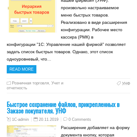
нашей фирмой» (УНФ):
произвольно настраиваемое
меню быстрых товаров.
Реализовано в виде расширения
конфигурации. Рабочее место
кассира (РМК) в
конфигурации "1С: Управление нашей фирмой" позволяет
задать список быстрых товаров. Однако, этот список
одноуровневый, что…
READ MORE
Розничная торговля
,
Учет и
УНФ
отчетность
Быстрое сохранение файлов, прикрепленных в
Заказе покупателя. УНФ
20.11.2019
0 Comments
1C-admin
Расширение добавляет на форму
документа кнопку, которая