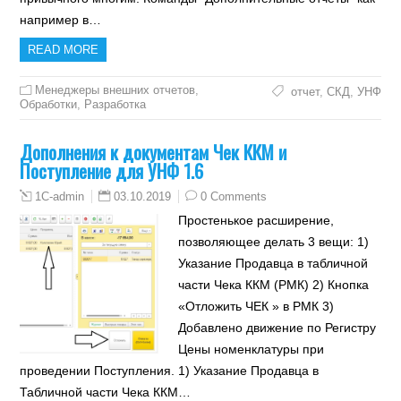
например в…
READ MORE
Менеджеры внешних отчетов
,
отчет
,
СКД
,
УНФ
Обработки
,
Разработка
Дополнения к документам Чек ККМ и
Поступление для УНФ 1.6
03.10.2019
0 Comments
1C-admin
Простенькое расширение,
позволяющее делать 3 вещи: 1)
Указание Продавца в табличной
части Чека ККМ (РМК) 2) Кнопка
«Отложить ЧЕК » в РМК 3)
Добавлено движение по Регистру
Цены номенклатуры при
проведении Поступления. 1) Указание Продавца в
Табличной части Чека ККМ…