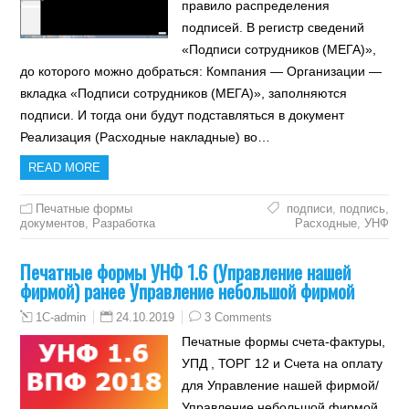
правило распределения
подписей. В регистр сведений
«Подписи сотрудников (МЕГА)»,
до которого можно добраться: Компания — Организации —
вкладка «Подписи сотрудников (МЕГА)», заполняются
подписи. И тогда они будут подставляться в документ
Реализация (Расходные накладные) во…
READ MORE
Печатные формы
подписи
,
подпись
,
документов
,
Разработка
Расходные
,
УНФ
Печатные формы УНФ 1.6 (Управление нашей
фирмой) ранее Управление небольшой фирмой
24.10.2019
3 Comments
1C-admin
Печатные формы счета-фактуры,
УПД , ТОРГ 12 и Счета на оплату
для Управление нашей фирмой/
Управление небольшой фирмой,