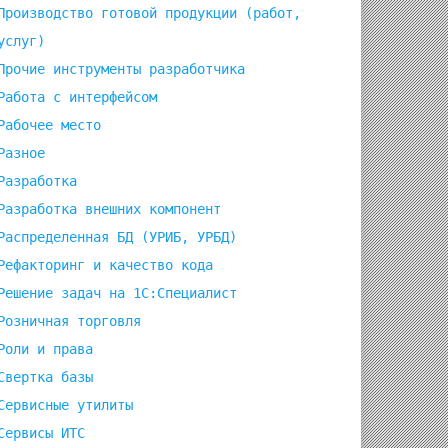
Производство готовой продукции (работ,
услуг)
Прочие инструменты разработчика
Работа с интерфейсом
Рабочее место
Разное
Разработка
Разработка внешних компонент
Распределенная БД (УРИБ, УРБД)
Рефакторинг и качество кода
Решение задач на 1С:Специалист
Розничная торговля
Роли и права
Свертка базы
Сервисные утилиты
Сервисы ИТС