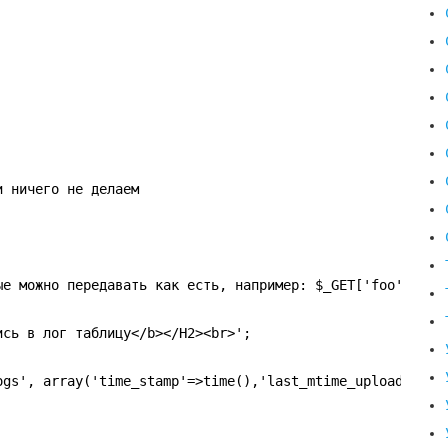
и ничего не делаем
ые можно передавать как есть, например: $_GET['foo']
ись в лог таблицу</b></H2><br>';
ogs', array('time_stamp'=>time(),'last_mtime_upload'=>$m