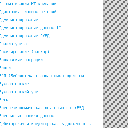
Автоматизация ИТ-компании
Адаптация типовых решений
Администрирование
Администрирование данных 1С
Администрирование СУБД
Анализ учета
Архивирование (backup)
Банковские операции
Блоги
БСП (Библиотека стандартных подсистем)
Бухгалтерские
Бухгалтерский учет
Весы
Внешнеэкономическая деятельность (ВЭД)
Внешние источники данных
Дебиторская и кредиторская задолженность