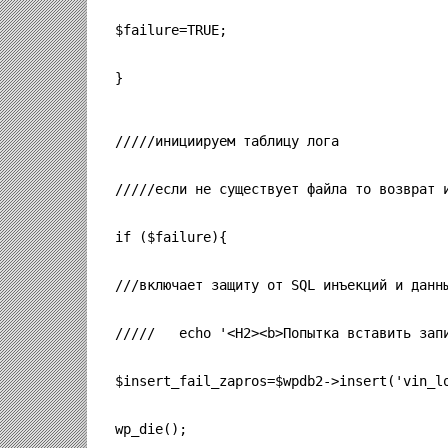
$failure=TRUE;
}
/////инициируем таблицу лога
/////если не существует файла то возврат 
if ($failure){
///включает защиту от SQL инъекций и данн
/////   echo '<H2><b>Попытка вставить зап
$insert_fail_zapros=$wpdb2->insert('vin_l
wp_die();