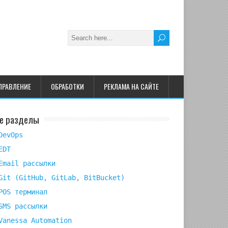
ПРАВЛЕНИЕ
ОБРАБОТКИ
РЕКЛАМА НА САЙТЕ
е разделы
DevOps
EDT
Email рассылки
Git (GitHub, GitLab, BitBucket)
POS терминал
SMS рассылки
Vanessa Automation