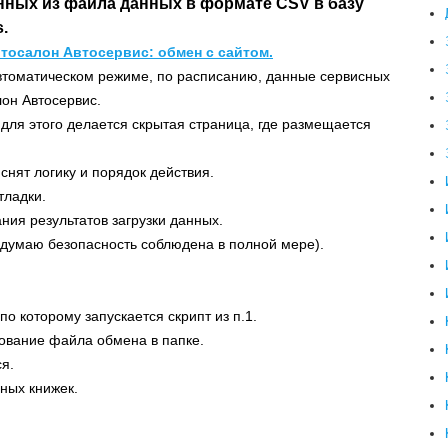
нных из файла данных в формате CSV в базу
.
тосалон Автосервис: обмен с сайтом.
втоматическом режиме, по расписанию, данные сервисных
лон Автосервис.
для этого делается скрытая страница, где размещается
нят логику и порядок действия.
тладки.
ия результатов загрузки данных.
(думаю безопасность соблюдена в полной мере).
по которому запускается скрипт из п.1.
вование файла обмена в папке.
ся.
ных книжек.