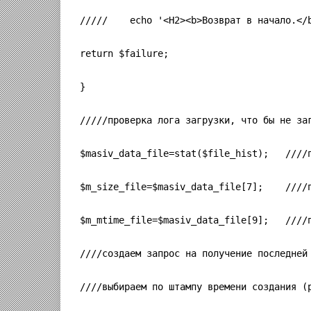
/////    echo '<H2><b>Возврат в начало.</
return $failure;
}
/////проверка лога загрузки, что бы не за
$masiv_data_file=stat($file_hist);   ////
$m_size_file=$masiv_data_file[7];    ////
$m_mtime_file=$masiv_data_file[9];   ////
////создаем запрос на получение последней
////выбираем по штампу времени создания (