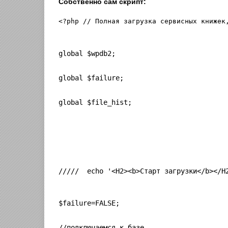
Собственно сам скрипт:
<?php // Полная загрузка сервисных книжек
global $wpdb2;
global $failure;
global $file_hist;
/////  echo '<H2><b>Старт загрузки</b></H
$failure=FALSE;
//подключаемся к базе