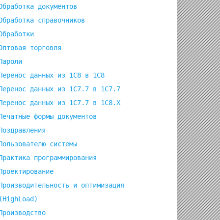
Обработка документов
Обработка справочников
Обработки
Оптовая торговля
Пароли
Перенос данных из 1C8 в 1C8
Перенос данных из 1С7.7 в 1C7.7
Перенос данных из 1С7.7 в 1C8.X
Печатные формы документов
Поздравления
Пользователю системы
Практика программирования
Проектирование
Производительность и оптимизация
(HighLoad)
Производство