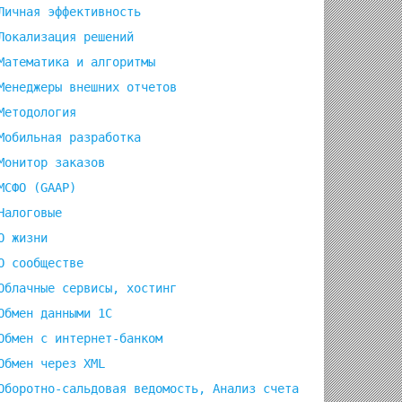
Личная эффективность
Локализация решений
Математика и алгоритмы
Менеджеры внешних отчетов
Методология
Мобильная разработка
Монитор заказов
МСФО (GAAP)
Налоговые
О жизни
О сообществе
Облачные сервисы, хостинг
Обмен данными 1С
Обмен с интернет-банком
Обмен через XML
Оборотно-сальдовая ведомость, Анализ счета