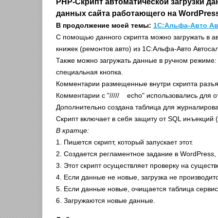
PHP-Скрипт автоматической загрузки да
данных сайта работающего на WordPress
В продолжение моей темы:
1С:Альфа-Авто Ав
С помощью данного скрипта можно загружать в а
книжек (ремонтов авто) из 1С:Альфа-Авто Автоса
Также можно загружать данные в ручном режиме: 
специальная кнопка.
Комментарии размещенные внутри скрипта разъяс
Комментарии с "///// echo" использовались для о
Дополнительно создана таблица для журналирован
Скрипт включает в себя защиту от SQL инъекций 
В кратце:
1. Пишется скрипт, который запускает этот.
2. Создается регламентное задание в WordPress, 
3. Этот скрипт осуществляет проверку на сущест
4. Если данные не новые, загрузка не производит
5. Если данные новые, очищается таблица сервис
6. Загружаются новые данные.