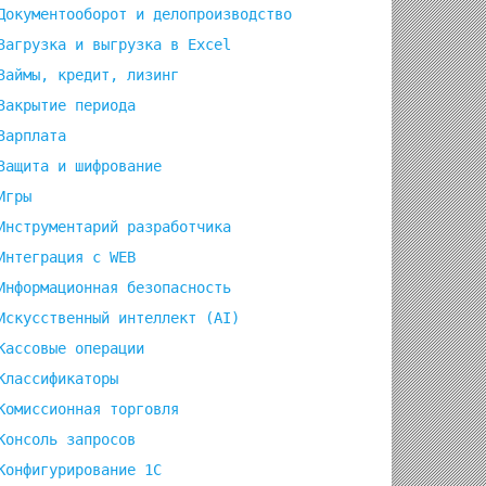
Документооборот и делопроизводство
Загрузка и выгрузка в Excel
Займы, кредит, лизинг
Закрытие периода
Зарплата
Защита и шифрование
Игры
Инструментарий разработчика
Интеграция с WEB
Информационная безопасность
Искусственный интеллект (AI)
Кассовые операции
Классификаторы
Комиссионная торговля
Консоль запросов
Конфигурирование 1С