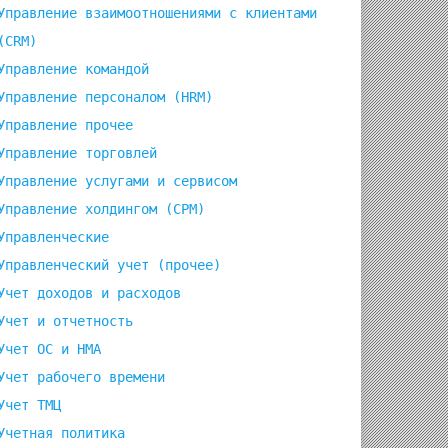
Управление взаимоотношениями с клиентами
(СRM)
Управление командой
Управление персоналом (HRM)
Управление прочее
Управление торговлей
Управление услугами и сервисом
Управление холдингом (CPM)
Управленческие
Управленческий учет (прочее)
Учет доходов и расходов
Учет и отчетность
Учет ОС и НМА
Учет рабочего времени
Учет ТМЦ
e
Учетная политика