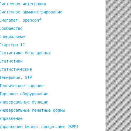
Системная интеграция
Системное администрирование
Снегопат, openconf
Сообщество
Специальные
Стартеры 1С
Статистика базы данных
Статистики
Статистические
Телефония, SIP
Техническое задание
Торговое оборудование
Универсальные функции
Универсальные печатные формы
_mtime_file,'last_size_upload'=>$m_size_file,'comment'=>
Управление
Управление бизнес-процессами (BPM)