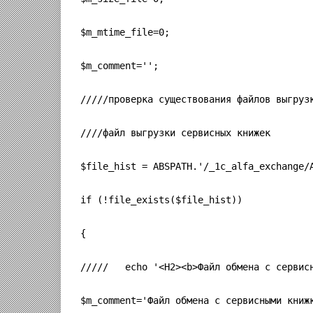
$m_mtime_file=0;
$m_comment='';
/////проверка существования файлов выгруз
////файл выгрузки сервисных книжек
$file_hist = ABSPATH.'/_1c_alfa_exchange/
if (!file_exists($file_hist))
{
/////   echo '<H2><b>Файл обмена с сервис
$m_comment='Файл обмена с сервисными книж