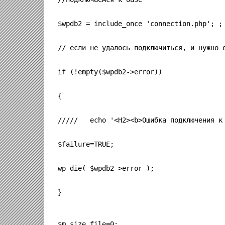
$wpdb2 = include_once 'connection.php'; ;
// если не удалось подключиться, и нужно 
if (!empty($wpdb2->error))
{
/////   echo '<H2><b>Ошибка подключения к
$failure=TRUE;
wp_die( $wpdb2->error );
}
$m_size_file=0;