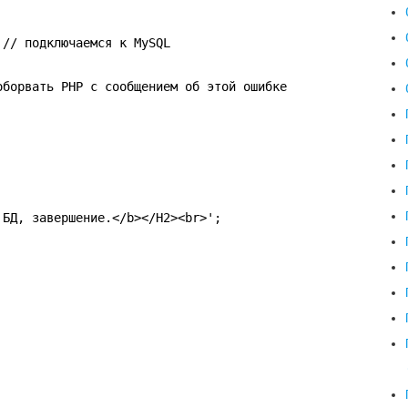
 // подключаемся к MySQL
оборвать PHP с сообщением об этой ошибке
 БД, завершение.</b></H2><br>';