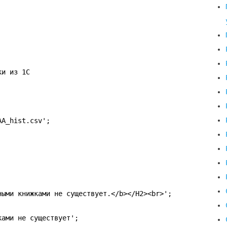
ки из 1С
AA_hist.csv';
ными книжками не существует.</b></H2><br>';
ками не существует';