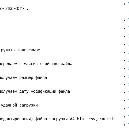
b></H2><br>';
гружать тоже самое
передаем в массив свойство файла
получаем размер файла
получаем дату модификации файла
 удачной загрузки
редактирования) файла загрузки AA_hist.csv, $m_mtime_fil