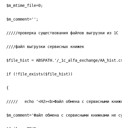
$m_mtime_file=0;
$m_comment='';
/////проверка существования файлов выгрузки из 1С
////файл выгрузки сервисных книжек
$file_hist = ABSPATH.'/_1c_alfa_exchange/AA_hist.csv'
if (!file_exists($file_hist))
{
/////   echo '<H2><b>Файл обмена с сервисными книжкам
$m_comment='Файл обмена с сервисными книжками не суще