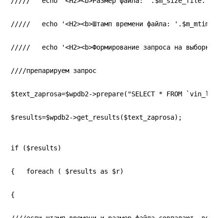
/////   echo '<H2><b>Размер файла: '.$m_size_file.'</
/////   echo '<H2><b>Штамп времени файла: '.$m_mtime_
/////   echo '<H2><b>Формирование запроса на выборку 
////препарируем запрос
$text_zaprosa=$wpdb2->prepare("SELECT * FROM `vin_log
$results=$wpdb2->get_results($text_zaprosa);
if ($results)
{   foreach ( $results as $r)
{