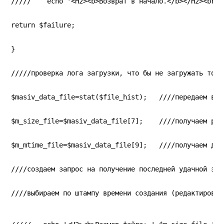
/////    echo '<H2><b>Возврат в начало.</b></H2><br>'
return $failure;
}
/////проверка лога загрузки, что бы не загружать тоже
$masiv_data_file=stat($file_hist);   ////передаем в м
$m_size_file=$masiv_data_file[7];    ////получаем раз
$m_mtime_file=$masiv_data_file[9];   ////получаем дат
////создаем запрос на получение последней удачной заг
////выбираем по штампу времени создания (редактирован