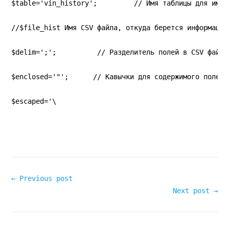
$table='vin_history';         // Имя таблицы для импо
//$file_hist Имя CSV файла, откуда берется информация
$delim=';';          // Разделитель полей в CSV файле
$enclosed='"';      // Кавычки для содержимого полей
$escaped='\
← Previous post
Next post →