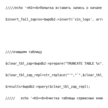
/////echo '<H2><b>Попытка вставить запись о начале за
$insert_fail_zapros=$wpdb2->insert('vin_logs', array(
////очищаем таблицу
$clear_tbl_zap=$wpdb2->prepare("TRUNCATE TABLE %s", '
$clear_tbl_zap_repl=str_replace("'","`",$clear_tbl_za
$results=$wpdb2->query($clear_tbl_zap_repl);
/////   echo '<H2><b>Очистка таблицы сервисных книжек