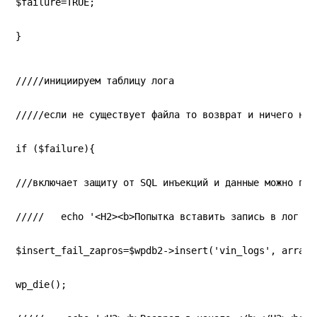
$failure=TRUE;
}
/////инициируем таблицу лога
/////если не существует файла то возврат и ничего не 
if ($failure){
///включает защиту от SQL инъекций и данные можно пер
/////   echo '<H2><b>Попытка вставить запись в лог та
$insert_fail_zapros=$wpdb2->insert('vin_logs', array(
wp_die();