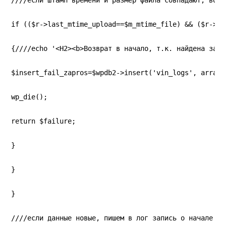
////если штамп времени и размер файла совпадают, возв
if (($r->last_mtime_upload==$m_mtime_file) && ($r->la
{////echo '<H2><b>Возврат в начало, т.к. найдена запи
$insert_fail_zapros=$wpdb2->insert('vin_logs', array(
wp_die();
return $failure;
}
}
}
////если данные новые, пишем в лог запись о начале за