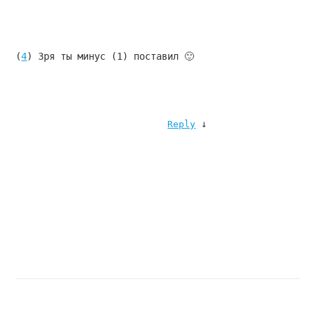
(
4
) Зря ты минус (1) поставил 🙂
↓
Reply