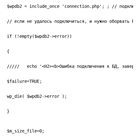
$wpdb2 = include_once 'connection.php'; ; // подключа
// если не удалось подключиться, и нужно оборвать PHP
if (!empty($wpdb2->error))
{
/////   echo '<H2><b>Ошибка подключения к БД, заверше
$failure=TRUE;
wp_die( $wpdb2->error );
}
$m_size_file=0;