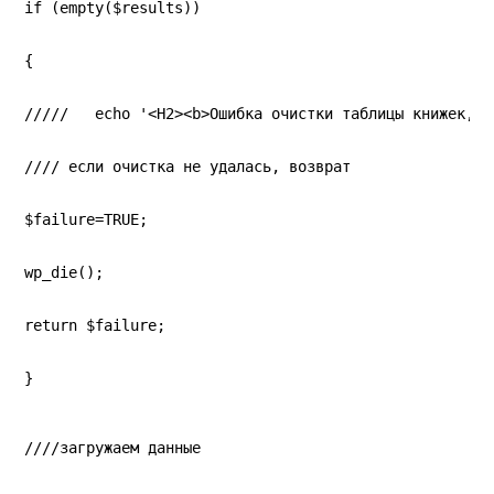
if (empty($results))
{
/////   echo '<H2><b>Ошибка очистки таблицы книжек, з
//// если очистка не удалась, возврат
$failure=TRUE;
wp_die();
return $failure;
}
////загружаем данные