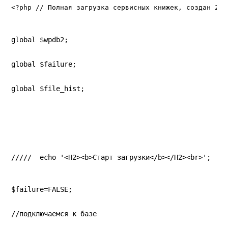
<?php // Полная загрузка сервисных книжек, создан 202
global $wpdb2;
global $failure;
global $file_hist;
/////  echo '<H2><b>Старт загрузки</b></H2><br>';
$failure=FALSE;
//подключаемся к базе