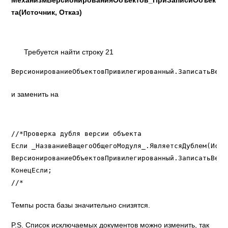
МеханизмВерсионированияОбъектов_ПриЗаписиОбъек
та(Источник, Отказ)
Требуется найти строку 21
ВерсионированиеОбъектовПривилегированный.ЗаписатьВерс
и заменить на
//*Проверка дубля версии объекта

Если _НазваниеВащегоОбщегоМодуля_.ЯвляетсяДублем(Исто
ВерсионированиеОбъектовПривилегированный.ЗаписатьВерс
КонецЕсли;

//*
Темпы роста базы значительно снизятся.
P.S. Список исключаемых документов можно изменить, так