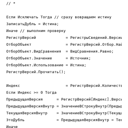
// *

Если Исключать Тогда // сразу вовращаем истину

ЗаписатьДубль = Истина;

Иначе // выполним проверку

РегистрВерсий             = РегистрыСведений.ВерсииОб
ОтборОбъект               = РегистрВерсий.Отбор.Найти(
ОтборОбъект.ВидСравнения  = ВидСравнения.Равно;

ОтборОбъект.Значение      = Источник;

ОтборОбъект.Использование = Истина;

РегистрВерсий.Прочитать();

Индекс                    = РегистрВерсий.Количество()
Если Индекс >= 0 Тогда

ПредыдущаяВерсия      = РегистрВерсий[Индекс].ВерсияОб
ПредыдущаяВерсияВнутр = ЗначениеВСтрокуВнутр(Предыдуща
ТекущаяВерсияВнутр    = ЗначениеВСтрокуВнутр(ТекущаяВе
ЭтоДубль              = ПредыдущаяВерсияВнутр = Текущ
Иначе
