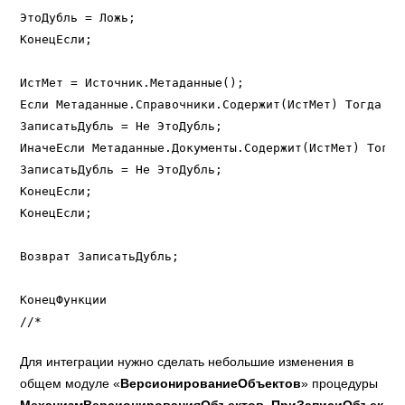
ЭтоДубль = Ложь;

КонецЕсли;

ИстМет = Источник.Метаданные();

Если Метаданные.Справочники.Содержит(ИстМет) Тогда  /
ЗаписатьДубль = Не ЭтоДубль;

ИначеЕсли Метаданные.Документы.Содержит(ИстМет) Тогда
ЗаписатьДубль = Не ЭтоДубль;

КонецЕсли;

КонецЕсли;

Возврат ЗаписатьДубль;

КонецФункции

Для интеграции нужно сделать небольшие изменения в
общем модуле «
ВерсионированиеОбъектов
» процедуры