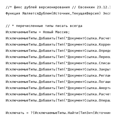
//* фикс дублей версионирования // Евсенкин 23.12.15

Функция ЯвляетсяДублем(Источник,ТекущаяВерсия) Экспорт
// * перечисленные типы писать всегда

ИсключаемыеТипы = Новый Массив;

ИсключаемыеТипы.Добавить(Тип("ДокументСсылка.РасчетСе
ИсключаемыеТипы.Добавить(Тип("ДокументСсылка.Корректи
ИсключаемыеТипы.Добавить(Тип("ДокументСсылка.Определе
ИсключаемыеТипы.Добавить(Тип("ДокументСсылка.Переоцен
ИсключаемыеТипы.Добавить(Тип("ДокументСсылка.Списание
ИсключаемыеТипы.Добавить(Тип("ДокументСсылка.ЗакрытиеГ
ИсключаемыеТипы.Добавить(Тип("ДокументСсылка.Регламен
ИсключаемыеТипы.Добавить(Тип("ДокументСсылка.Погашени
ИсключаемыеТипы.Добавить(Тип("ДокументСсылка.Амортизац
ИсключаемыеТипы.Добавить(Тип("ДокументСсылка.РасчетыП
ИсключаемыеТипы.Добавить(Тип("ДокументСсылка.ОперацияБ
Исключать = ?(ИсключаемыеТипы.Найти(ТипЗнч(Источник))