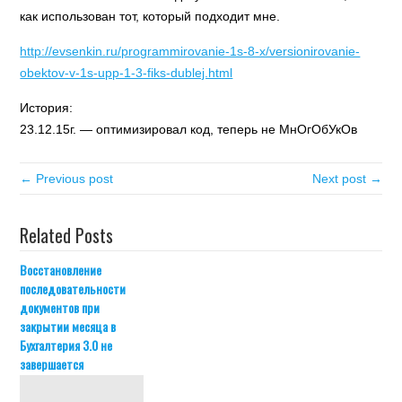
как использован тот, который подходит мне.
http://evsenkin.ru/programmirovanie-1s-8-x/versionirovanie-
obektov-v-1s-upp-1-3-fiks-dublej.html
История:
23.12.15г. — оптимизировал код, теперь не МнОгОбУкОв
← Previous post
Next post →
Related Posts
Восстановление
последовательности
документов при
закрытии месяца в
Бухгалтерия 3.0 не
завершается