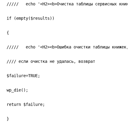
/////   echo '<H2><b>Очистка таблицы сервисных книжек
if (empty($results))
{
/////   echo '<H2><b>Ошибка очистки таблицы книжек, з
//// если очистка не удалась, возврат
$failure=TRUE;
wp_die();
return $failure;
}