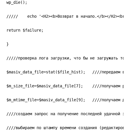
wp_die();
/////    echo '<H2><b>Возврат в начало.</b></H2><br>'
return $failure;
}
/////проверка лога загрузки, что бы не загружать тоже
$masiv_data_file=stat($file_hist);   ////передаем в м
$m_size_file=$masiv_data_file[7];    ////получаем раз
$m_mtime_file=$masiv_data_file[9];   ////получаем дат
////создаем запрос на получение последней удачной заг
////выбираем по штампу времени создания (редактирован