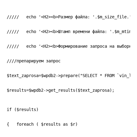
/////   echo '<H2><b>Размер файла: '.$m_size_file.'</
/////   echo '<H2><b>Штамп времени файла: '.$m_mtime_
/////   echo '<H2><b>Формирование запроса на выборку 
////препарируем запрос
$text_zaprosa=$wpdb2->prepare("SELECT * FROM `vin_log
$results=$wpdb2->get_results($text_zaprosa);
if ($results)
{   foreach ( $results as $r)