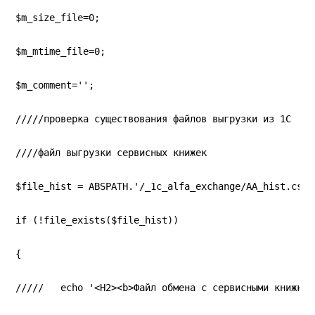
$m_size_file=0;
$m_mtime_file=0;
$m_comment='';
/////проверка существования файлов выгрузки из 1С
////файл выгрузки сервисных книжек
$file_hist = ABSPATH.'/_1c_alfa_exchange/AA_hist.csv'
if (!file_exists($file_hist))
{
/////   echo '<H2><b>Файл обмена с сервисными книжкам