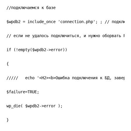
//подключаемся к базе
$wpdb2 = include_once 'connection.php'; ; // подключа
// если не удалось подключиться, и нужно оборвать PHP
if (!empty($wpdb2->error))
{
/////   echo '<H2><b>Ошибка подключения к БД, заверше
$failure=TRUE;
wp_die( $wpdb2->error );
}