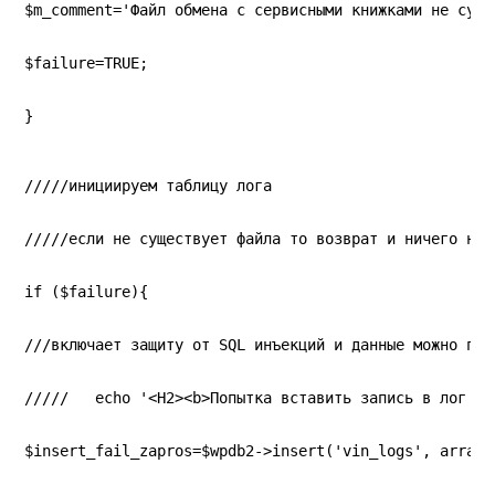
$m_comment='Файл обмена с сервисными книжками не суще
$failure=TRUE;
}
/////инициируем таблицу лога
/////если не существует файла то возврат и ничего не 
if ($failure){
///включает защиту от SQL инъекций и данные можно пер
/////   echo '<H2><b>Попытка вставить запись в лог та
$insert_fail_zapros=$wpdb2->insert('vin_logs', array(