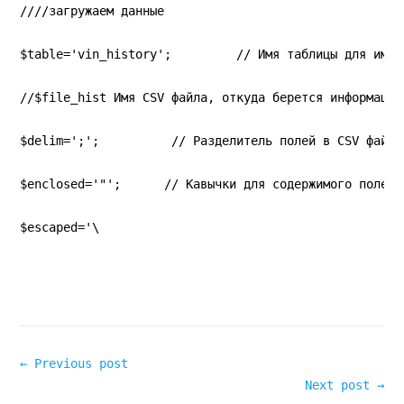
////загружаем данные
$table='vin_history';         // Имя таблицы для импо
//$file_hist Имя CSV файла, откуда берется информация
$delim=';';          // Разделитель полей в CSV файле
$enclosed='"';      // Кавычки для содержимого полей
$escaped='\
← Previous post
Next post →