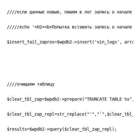
////если данные новые, пишем в лог запись о начале за
/////echo '<H2><b>Попытка вставить запись о начале за
$insert_fail_zapros=$wpdb2->insert('vin_logs', array(
////очищаем таблицу
$clear_tbl_zap=$wpdb2->prepare("TRUNCATE TABLE %s", '
$clear_tbl_zap_repl=str_replace("'","`",$clear_tbl_za
$results=$wpdb2->query($clear_tbl_zap_repl);