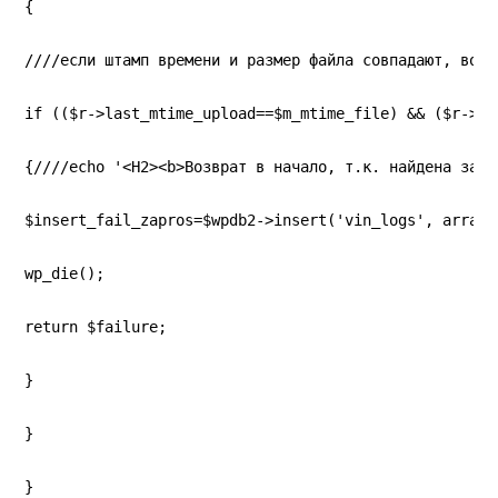
{
////если штамп времени и размер файла совпадают, возв
if (($r->last_mtime_upload==$m_mtime_file) && ($r->la
{////echo '<H2><b>Возврат в начало, т.к. найдена запи
$insert_fail_zapros=$wpdb2->insert('vin_logs', array(
wp_die();
return $failure;
}
}
}