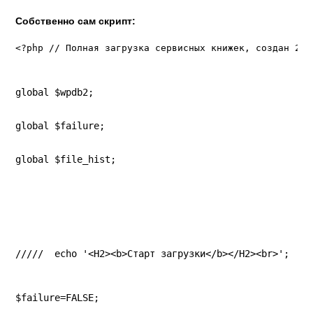
Собственно сам скрипт:
<?php // Полная загрузка сервисных книжек, создан 202
global $wpdb2;
global $failure;
global $file_hist;
/////  echo '<H2><b>Старт загрузки</b></H2><br>';
$failure=FALSE;