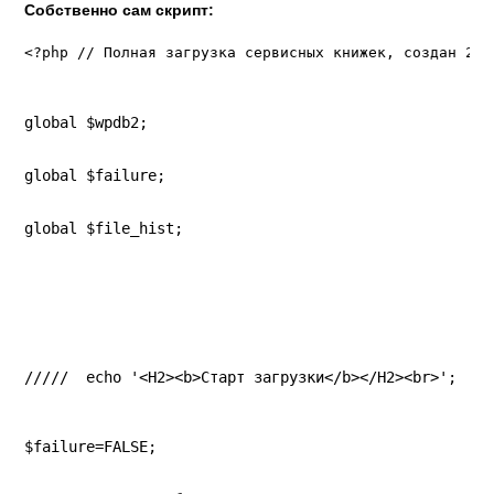
Собственно сам скрипт:
<?php // Полная загрузка сервисных книжек, создан 202
global $wpdb2;
global $failure;
global $file_hist;
/////  echo '<H2><b>Старт загрузки</b></H2><br>';
$failure=FALSE;