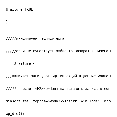
$failure=TRUE;
}
/////инициируем таблицу лога
/////если не существует файла то возврат и ничего не 
if ($failure){
///включает защиту от SQL инъекций и данные можно пер
/////   echo '<H2><b>Попытка вставить запись в лог та
$insert_fail_zapros=$wpdb2->insert('vin_logs', array(
wp_die();