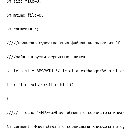
$m_size_file=0;
$m_mtime_file=0;
$m_comment='';
/////проверка существования файлов выгрузки из 1С
////файл выгрузки сервисных книжек
$file_hist = ABSPATH.'/_1c_alfa_exchange/AA_hist.csv'
if (!file_exists($file_hist))
{
/////   echo '<H2><b>Файл обмена с сервисными книжкам
$m_comment='Файл обмена с сервисными книжками не суще