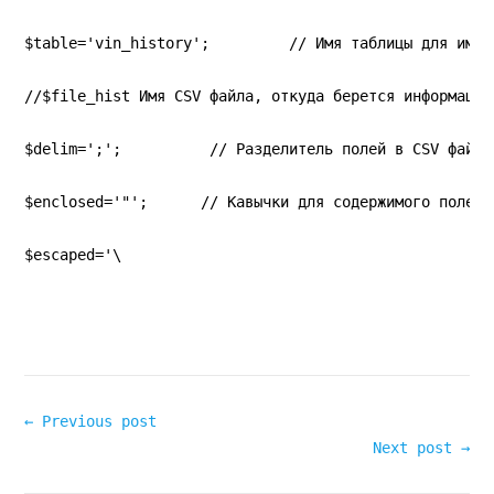
$table='vin_history';         // Имя таблицы для импо
//$file_hist Имя CSV файла, откуда берется информация
$delim=';';          // Разделитель полей в CSV файле
$enclosed='"';      // Кавычки для содержимого полей
$escaped='\
← Previous post
Next post →