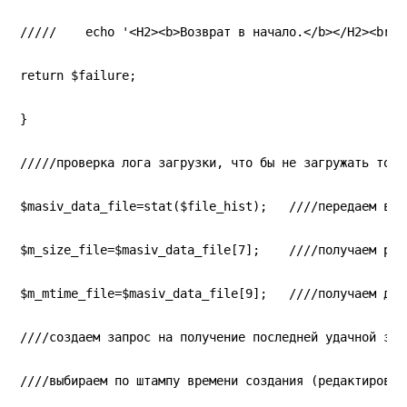
/////    echo '<H2><b>Возврат в начало.</b></H2><br>'
return $failure;
}
/////проверка лога загрузки, что бы не загружать тоже
$masiv_data_file=stat($file_hist);   ////передаем в м
$m_size_file=$masiv_data_file[7];    ////получаем раз
$m_mtime_file=$masiv_data_file[9];   ////получаем дат
////создаем запрос на получение последней удачной заг
////выбираем по штампу времени создания (редактирован