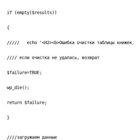
if (empty($results))
{
/////   echo '<H2><b>Ошибка очистки таблицы книжек, з
//// если очистка не удалась, возврат
$failure=TRUE;
wp_die();
return $failure;
}
////загружаем данные