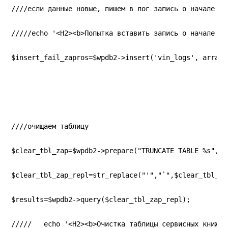
////если данные новые, пишем в лог запись о начале за
/////echo '<H2><b>Попытка вставить запись о начале за
$insert_fail_zapros=$wpdb2->insert('vin_logs', array(
////очищаем таблицу
$clear_tbl_zap=$wpdb2->prepare("TRUNCATE TABLE %s", '
$clear_tbl_zap_repl=str_replace("'","`",$clear_tbl_za
$results=$wpdb2->query($clear_tbl_zap_repl);
/////   echo '<H2><b>Очистка таблицы сервисных книжек