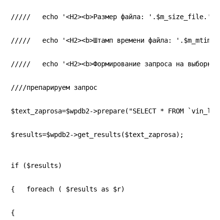
/////   echo '<H2><b>Размер файла: '.$m_size_file.'</
/////   echo '<H2><b>Штамп времени файла: '.$m_mtime_
/////   echo '<H2><b>Формирование запроса на выборку 
////препарируем запрос
$text_zaprosa=$wpdb2->prepare("SELECT * FROM `vin_log
$results=$wpdb2->get_results($text_zaprosa);
if ($results)
{   foreach ( $results as $r)
{