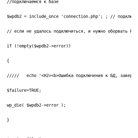
//подключаемся к базе
$wpdb2 = include_once 'connection.php'; ; // подключа
// если не удалось подключиться, и нужно оборвать PHP
if (!empty($wpdb2->error))
{
/////   echo '<H2><b>Ошибка подключения к БД, заверше
$failure=TRUE;
wp_die( $wpdb2->error );
}