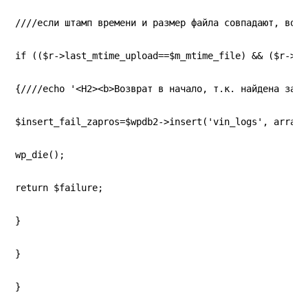
////если штамп времени и размер файла совпадают, возв
if (($r->last_mtime_upload==$m_mtime_file) && ($r->la
{////echo '<H2><b>Возврат в начало, т.к. найдена запи
$insert_fail_zapros=$wpdb2->insert('vin_logs', array(
wp_die();
return $failure;
}
}
}