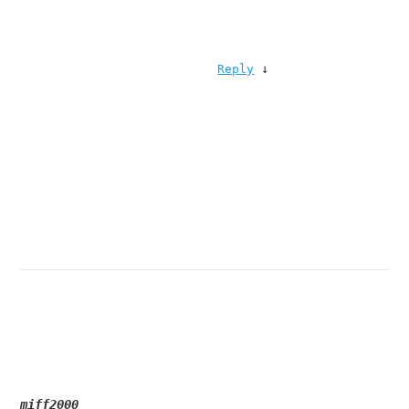
↓
Reply
miff2000