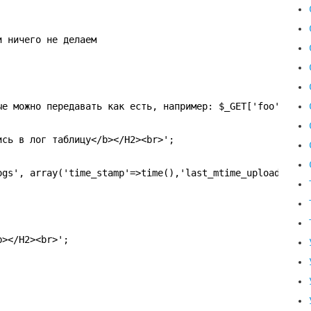
и ничего не делаем
ые можно передавать как есть, например: $_GET['foo']
ись в лог таблицу</b></H2><br>';
ogs', array('time_stamp'=>time(),'last_mtime_upload'=>$m
b></H2><br>';