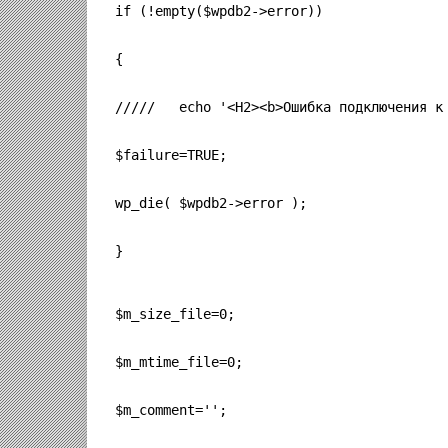
if (!empty($wpdb2->error))
{
/////   echo '<H2><b>Ошибка подключения к
$failure=TRUE;
wp_die( $wpdb2->error );
}
$m_size_file=0;
$m_mtime_file=0;
$m_comment='';