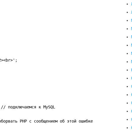
2><br>';
 // подключаемся к MySQL
оборвать PHP с сообщением об этой ошибке