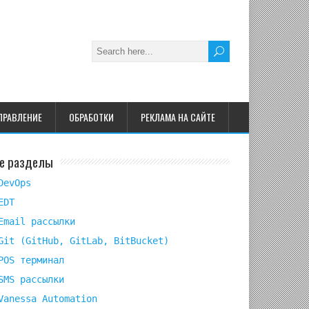
ПРАВЛЕНИЕ
ОБРАБОТКИ
РЕКЛАМА НА САЙТЕ
е разделы
DevOps
EDT
Email рассылки
Git (GitHub, GitLab, BitBucket)
POS терминал
SMS рассылки
Vanessa Automation