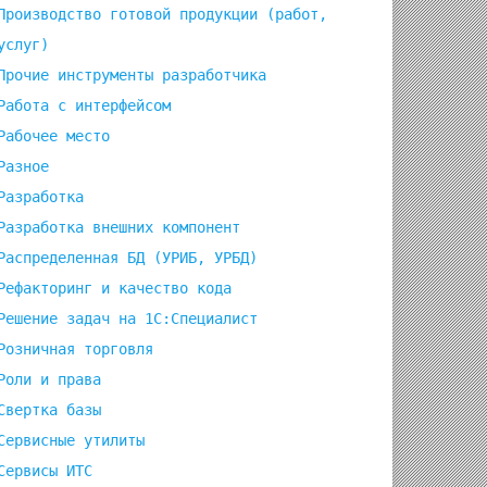
Производство готовой продукции (работ,
услуг)
Прочие инструменты разработчика
Работа с интерфейсом
Рабочее место
Разное
Разработка
Разработка внешних компонент
Распределенная БД (УРИБ, УРБД)
Рефакторинг и качество кода
Решение задач на 1С:Специалист
Розничная торговля
Роли и права
Свертка базы
Сервисные утилиты
Сервисы ИТС