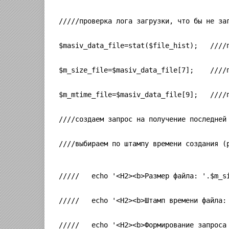
/////проверка лога загрузки, что бы не за
$masiv_data_file=stat($file_hist);   ////
$m_size_file=$masiv_data_file[7];    ////
$m_mtime_file=$masiv_data_file[9];   ////
////создаем запрос на получение последней
////выбираем по штампу времени создания (
/////   echo '<H2><b>Размер файла: '.$m_s
/////   echo '<H2><b>Штамп времени файла:
/////   echo '<H2><b>Формирование запроса