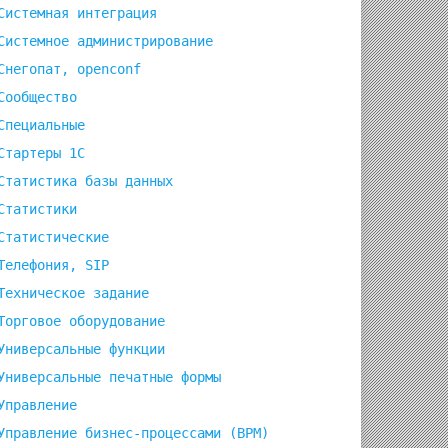
Системная интеграция
Системное администрирование
Снегопат, openconf
Сообщество
Специальные
Стартеры 1С
Статистика базы данных
Статистики
Статистические
_mtime_file,'last_size_upload'=>$m_size_file,'comment'=>
Телефония, SIP
Техническое задание
Торговое оборудование
Универсальные функции
Универсальные печатные формы
Управление
Управление бизнес-процессами (BPM)