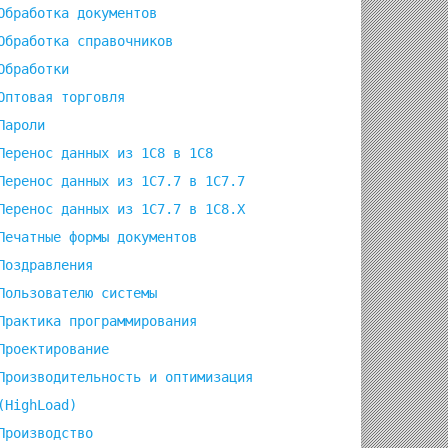
Обработка документов
Обработка справочников
Обработки
Оптовая торговля
Пароли
Перенос данных из 1C8 в 1C8
Перенос данных из 1С7.7 в 1C7.7
Перенос данных из 1С7.7 в 1C8.X
Печатные формы документов
Поздравления
Пользователю системы
Практика программирования
Проектирование
Производительность и оптимизация
(HighLoad)
Производство