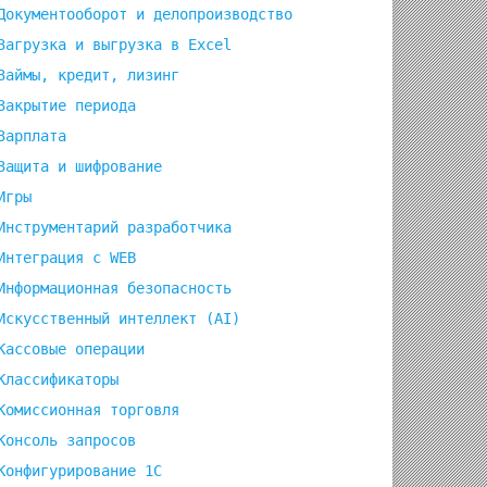
Документооборот и делопроизводство
Загрузка и выгрузка в Excel
Займы, кредит, лизинг
Закрытие периода
Зарплата
Защита и шифрование
Игры
Инструментарий разработчика
Интеграция с WEB
Информационная безопасность
Искусственный интеллект (AI)
Кассовые операции
Классификаторы
Комиссионная торговля
Консоль запросов
Конфигурирование 1С