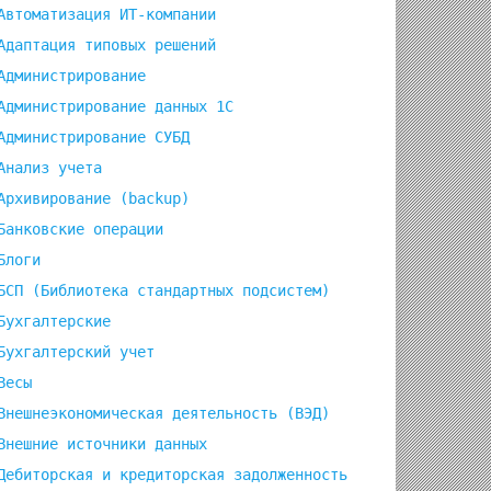
Автоматизация ИТ-компании
Адаптация типовых решений
Администрирование
Администрирование данных 1С
Администрирование СУБД
Анализ учета
Архивирование (backup)
Банковские операции
Блоги
БСП (Библиотека стандартных подсистем)
Бухгалтерские
Бухгалтерский учет
Весы
Внешнеэкономическая деятельность (ВЭД)
Внешние источники данных
Дебиторская и кредиторская задолженность