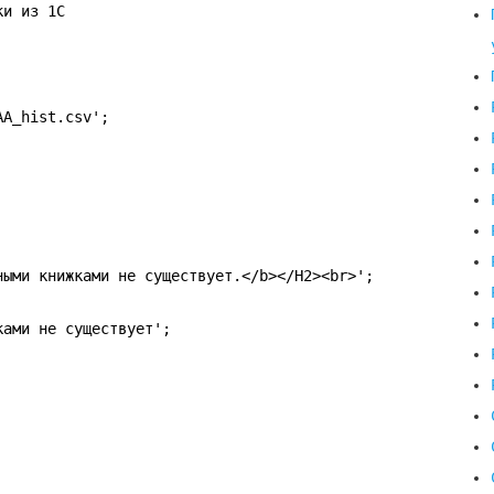
ки из 1С
AA_hist.csv';
ными книжками не существует.</b></H2><br>';
ками не существует';