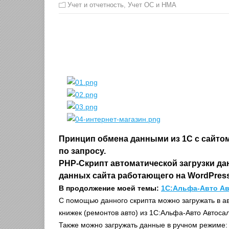
Учет и отчетность
,
Учет ОС и НМА
Принцип обмена данными из 1С с сайтом
по запросу.
PHP-Скрипт автоматической загрузки да
данных сайта работающего на WordPress
В продолжение моей темы:
1С:Альфа-Авто Ав
С помощью данного скрипта можно загружать в а
книжек (ремонтов авто) из 1С:Альфа-Авто Автоса
Также можно загружать данные в ручном режиме: 