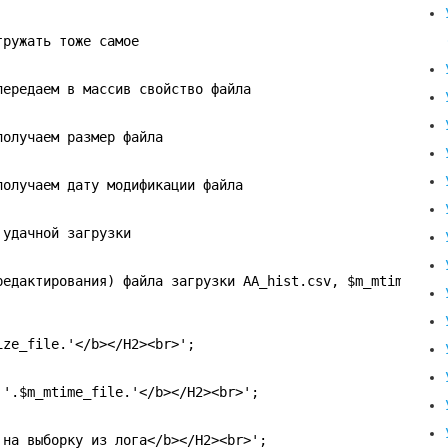
гружать тоже самое
передаем в массив свойство файла
получаем размер файла
получаем дату модификации файла
 удачной загрузки
редактирования) файла загрузки AA_hist.csv, $m_mtime_fil
ize_file.'</b></H2><br>';
 '.$m_mtime_file.'</b></H2><br>';
 на выборку из лога</b></H2><br>';