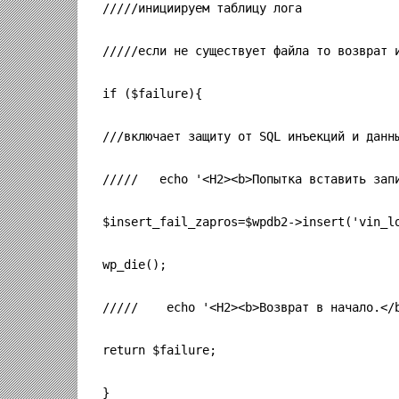
/////инициируем таблицу лога
/////если не существует файла то возврат 
if ($failure){
///включает защиту от SQL инъекций и данн
/////   echo '<H2><b>Попытка вставить зап
$insert_fail_zapros=$wpdb2->insert('vin_l
wp_die();
/////    echo '<H2><b>Возврат в начало.</
return $failure;
}