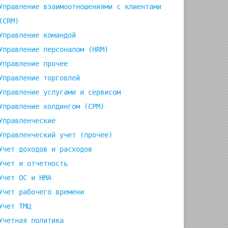
Управление взаимоотношениями с клиентами
(СRM)
Управление командой
Управление персоналом (HRM)
Управление прочее
Управление торговлей
Управление услугами и сервисом
Управление холдингом (CPM)
Управленческие
Управленческий учет (прочее)
e
Учет доходов и расходов
Учет и отчетность
Учет ОС и НМА
Учет рабочего времени
Учет ТМЦ
Учетная политика