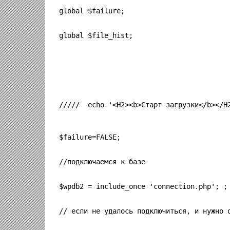
global $failure;
global $file_hist;
/////  echo '<H2><b>Старт загрузки</b></H
$failure=FALSE;
//подключаемся к базе
$wpdb2 = include_once 'connection.php'; ;
// если не удалось подключиться, и нужно 