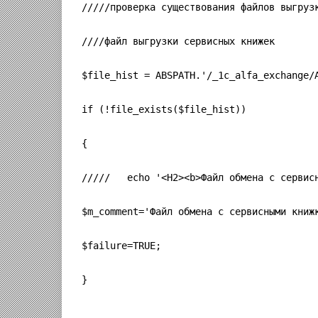
/////проверка существования файлов выгруз
////файл выгрузки сервисных книжек
$file_hist = ABSPATH.'/_1c_alfa_exchange/
if (!file_exists($file_hist))
{
/////   echo '<H2><b>Файл обмена с сервис
$m_comment='Файл обмена с сервисными книж
$failure=TRUE;
}