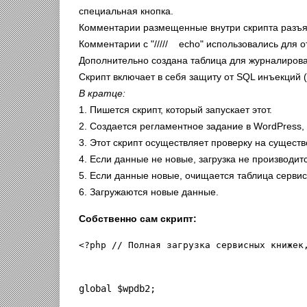
специальная кнопка.
Комментарии размещенные внутри скрипта разъяс
Комментарии с "///// echo" использовались для о
Дополнительно создана таблица для журналирован
Скрипт включает в себя защиту от SQL инъекций 
В кратце:
1. Пишется скрипт, который запускает этот.
2. Создается регламентное задание в WordPress, 
3. Этот скрипт осуществляет проверку на сущест
4. Если данные не новые, загрузка не производит
5. Если данные новые, очищается таблица сервис
6. Загружаются новые данные.
Собственно сам скрипт:
<?php // Полная загрузка сервисных книжек
global $wpdb2;