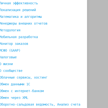
Личная эффективность
Локализация решений
Математика и алгоритмы
Менеджеры внешних отчетов
Методология
Мобильная разработка
Монитор заказов
МСФО (GAAP)
Налоговые
О жизни
О сообществе
Облачные сервисы, хостинг
Обмен данными 1С
Обмен с интернет-банком
Обмен через XML
Оборотно-сальдовая ведомость, Анализ счета