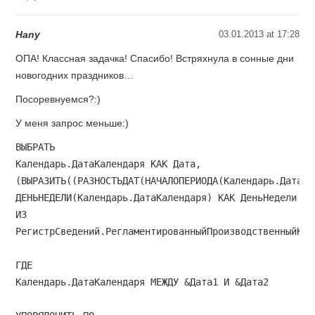
Hany
03.01.2013 at 17:28
ОПА! Классная задачка! Спасибо! Встряхнула в сонные дни
новогодних праздников…
Посоревнуемся?:)
У меня запрос меньше:)
ВЫБРАТЬ

Календарь.ДатаКалендаря КАК Дата,

(ВЫРАЗИТЬ((РАЗНОСТЬДАТ(НАЧАЛОПЕРИОДА(Календарь.ДатаКа
ДЕНЬНЕДЕЛИ(Календарь.ДатаКалендаря) КАК ДеньНедели

ИЗ

РегистрСведений.РегламентированныйПроизводственныйКал
ГДЕ

Календарь.ДатаКалендаря МЕЖДУ &Дата1 И &Дата2
