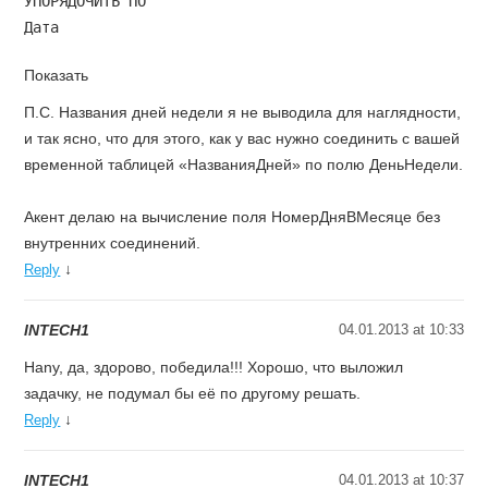
УПОРЯДОЧИТЬ ПО

Показать
П.С. Названия дней недели я не выводила для наглядности,
и так ясно, что для этого, как у вас нужно соединить с вашей
временной таблицей «НазванияДней» по полю ДеньНедели.
Акент делаю на вычисление поля НомерДняВМесяце без
внутренних соединений.
↓
Reply
INTECH1
04.01.2013 at 10:33
Hany, да, здорово, победила!!! Хорошо, что выложил
задачку, не подумал бы её по другому решать.
↓
Reply
INTECH1
04.01.2013 at 10:37