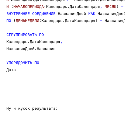
И
 (
НАЧАЛОПЕРИОДА
(Календарь.ДатаКалендаря
,
МЕСЯЦ
) 
=
НА
ВНУТРЕННЕЕ
СОЕДИНЕНИЕ
 НазванияДней 
КАК
ПО
 (
ДЕНЬНЕДЕЛИ
(Календарь.ДатаКалендаря) 
=
 НазванияДне
СГРУППИРОВАТЬ
ПО
Календарь.ДатаКалендаря
,
НазванияДней.Название

УПОРЯДОЧИТЬ
ПО
Дата
Ну и кусок результата: