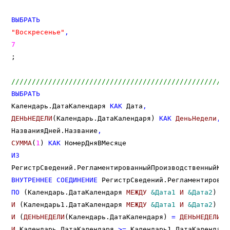
ВЫБРАТЬ
"Воскресенье"
,
7
;

/////////////////////////////////////////////////////
ВЫБРАТЬ
Календарь.ДатаКалендаря 
КАК
 Дата
,
ДЕНЬНЕДЕЛИ
(Календарь.ДатаКалендаря) 
КАК
ДеньНедели
,
НазванияДней.Название
,
СУММА
(
1
) 
КАК
ИЗ
РегистрСведений.РегламентированныйПроизводственныйКал
ВНУТРЕННЕЕ
СОЕДИНЕНИЕ
 РегистрСведений.Регламентирован
ПО
 (Календарь.ДатаКалендаря 
МЕЖДУ
&Дата1
И
&Дата2
И
 (Календарь1.ДатаКалендаря 
МЕЖДУ
&Дата1
И
&Дата2
И
 (
ДЕНЬНЕДЕЛИ
(Календарь.ДатаКалендаря) 
=
ДЕНЬНЕДЕЛИ
И
 Календарь.ДатаКалендаря 
>
=