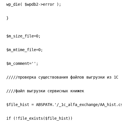
wp_die( $wpdb2->error );
}
$m_size_file=0;
$m_mtime_file=0;
$m_comment='';
/////проверка существования файлов выгрузки из 1С
////файл выгрузки сервисных книжек
$file_hist = ABSPATH.'/_1c_alfa_exchange/AA_hist.csv'
if (!file_exists($file_hist))