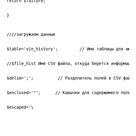
return $failure;
}
////загружаем данные
$table='vin_history';         // Имя таблицы для импо
//$file_hist Имя CSV файла, откуда берется информация
$delim=';';          // Разделитель полей в CSV файле
$enclosed='"';      // Кавычки для содержимого полей
$escaped='\