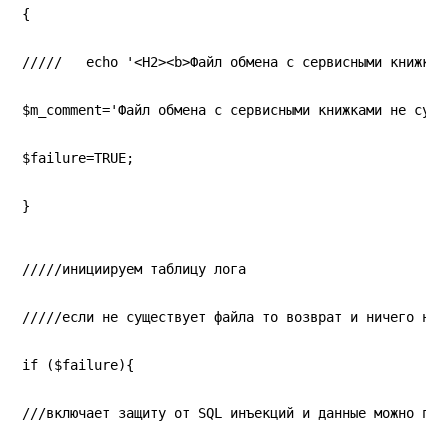
{
/////   echo '<H2><b>Файл обмена с сервисными книжкам
$m_comment='Файл обмена с сервисными книжками не суще
$failure=TRUE;
}
/////инициируем таблицу лога
/////если не существует файла то возврат и ничего не 
if ($failure){
///включает защиту от SQL инъекций и данные можно пер