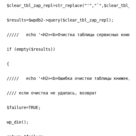
$clear_tbl_zap_repl=str_replace("'","`",$clear_tbl_za
$results=$wpdb2->query($clear_tbl_zap_repl);
/////   echo '<H2><b>Очистка таблицы сервисных книжек
if (empty($results))
{
/////   echo '<H2><b>Ошибка очистки таблицы книжек, з
//// если очистка не удалась, возврат
$failure=TRUE;
wp_die();