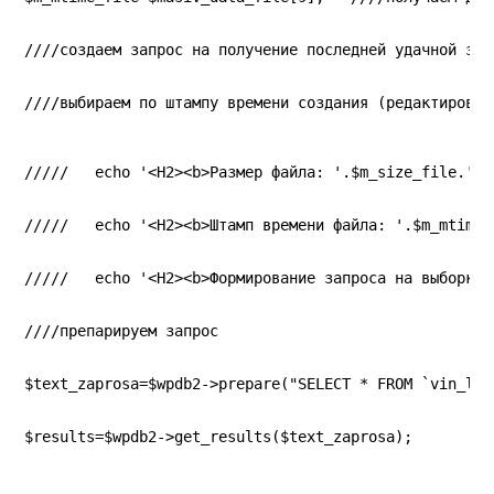
////создаем запрос на получение последней удачной заг
////выбираем по штампу времени создания (редактирован
/////   echo '<H2><b>Размер файла: '.$m_size_file.'</
/////   echo '<H2><b>Штамп времени файла: '.$m_mtime_
/////   echo '<H2><b>Формирование запроса на выборку 
////препарируем запрос
$text_zaprosa=$wpdb2->prepare("SELECT * FROM `vin_log
$results=$wpdb2->get_results($text_zaprosa);