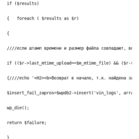
if ($results)
{   foreach ( $results as $r)
{
////если штамп времени и размер файла совпадают, возв
if (($r->last_mtime_upload==$m_mtime_file) && ($r->la
{////echo '<H2><b>Возврат в начало, т.к. найдена запи
$insert_fail_zapros=$wpdb2->insert('vin_logs', array(
wp_die();
return $failure;
}