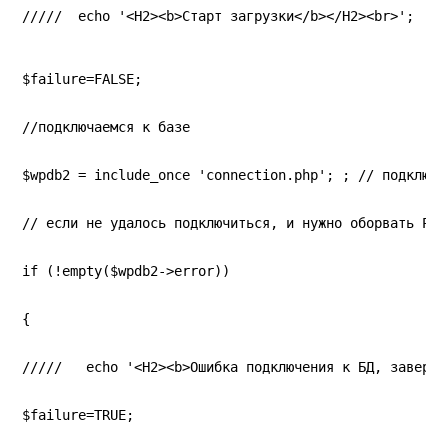
/////  echo '<H2><b>Старт загрузки</b></H2><br>';
$failure=FALSE;
//подключаемся к базе
$wpdb2 = include_once 'connection.php'; ; // подключа
// если не удалось подключиться, и нужно оборвать PHP
if (!empty($wpdb2->error))
{
/////   echo '<H2><b>Ошибка подключения к БД, заверше
$failure=TRUE;