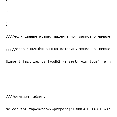
}
}
////если данные новые, пишем в лог запись о начале за
/////echo '<H2><b>Попытка вставить запись о начале за
$insert_fail_zapros=$wpdb2->insert('vin_logs', array(
////очищаем таблицу
$clear_tbl_zap=$wpdb2->prepare("TRUNCATE TABLE %s", '