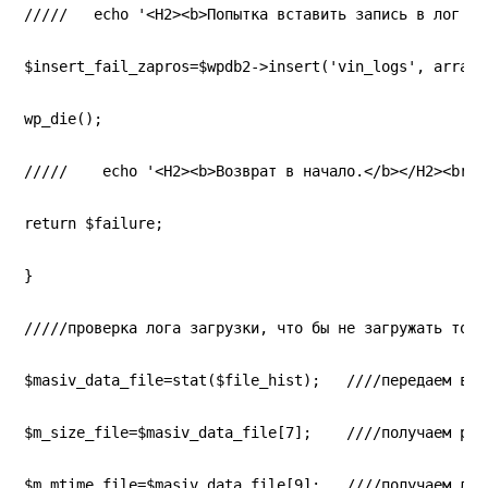
/////   echo '<H2><b>Попытка вставить запись в лог та
$insert_fail_zapros=$wpdb2->insert('vin_logs', array(
wp_die();
/////    echo '<H2><b>Возврат в начало.</b></H2><br>'
return $failure;
}
/////проверка лога загрузки, что бы не загружать тоже
$masiv_data_file=stat($file_hist);   ////передаем в м
$m_size_file=$masiv_data_file[7];    ////получаем раз
$m_mtime_file=$masiv_data_file[9];   ////получаем дат