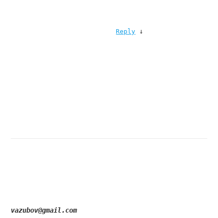
↓
Reply
vazubov@gmail.com