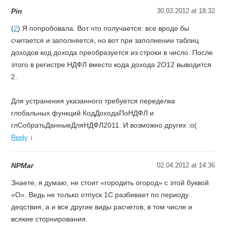
Pin
30.03.2012 at 18:32
(
2
) Я попробовала. Вот что получается: все вроде бы
считается и заполняется, но вот при заполнении таблиц
доходов код дохода преобразуется из строки в число. После
этого в регистре НДФЛ вместо кода дохода 2О12 выводится
2.
Для устранения указанного требуется переделка
глобальных функций КодДоходаПоНДФЛ и
глСобратьДанныеДляНДФЛ2011. И возможно других :о(
↓
Reply
NPMar
02.04.2012 at 14:36
Знаете, я думаю, не стоит «городить огород» с этой буквой
«О». Ведь не только отпуск 1C разбивает по периоду
деqствия, а и все другие виды расчетов, в том числе и
всякие сторнирования.