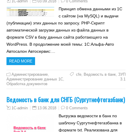
03.09.2018
0 Comments
1C-admin
Принцип обмена данными из 1С
с сайтом (на MySQL) и выдачи
(публикации) этих данных по запросу. PHP-Скрипт
автоматической загрузки данных из файла данных в
формате CSV в базу данных сайта работающего на
WordPress. В продолжение моей темы: 1С:Альфа-Авто
Автосалон Автосервис:…
READ MORE
Администрирование
,
cfe
,
Ведомость в банк
,
ЗУП
Администрирование данных 1С
,
3.1
Обработка документов
Ведомость в банк для СНГБ (Сургутнефтегазбанк)
13.06.2018
0 Comments
1C-admin
Выгрузка ведомости в банк по
шаблону Сургутнефтегазбанка в
формате txt. Реализована для