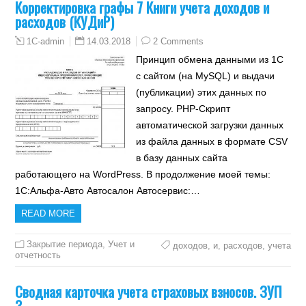
Корректировка графы 7 Книги учета доходов и
расходов (КУДиР)
14.03.2018
2 Comments
1C-admin
Принцип обмена данными из 1С
с сайтом (на MySQL) и выдачи
(публикации) этих данных по
запросу. PHP-Скрипт
автоматической загрузки данных
из файла данных в формате CSV
в базу данных сайта
работающего на WordPress. В продолжение моей темы:
1С:Альфа-Авто Автосалон Автосервис:…
READ MORE
Закрытие периода
,
Учет и
доходов
,
и
,
расходов
,
учета
отчетность
Сводная карточка учета страховых взносов. ЗУП
3