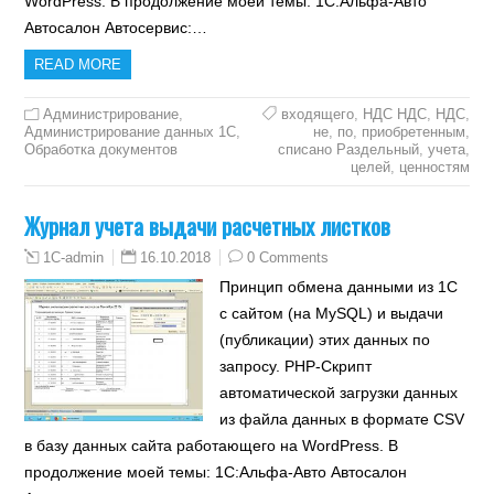
WordPress. В продолжение моей темы: 1С:Альфа-Авто
Автосалон Автосервис:…
READ MORE
Администрирование
,
входящего
,
НДС НДС
,
НДС
,
Администрирование данных 1С
,
не
,
по
,
приобретенным
,
Обработка документов
списано Раздельный
,
учета
,
целей
,
ценностям
Журнал учета выдачи расчетных листков
16.10.2018
0 Comments
1C-admin
Принцип обмена данными из 1С
с сайтом (на MySQL) и выдачи
(публикации) этих данных по
запросу. PHP-Скрипт
автоматической загрузки данных
из файла данных в формате CSV
в базу данных сайта работающего на WordPress. В
продолжение моей темы: 1С:Альфа-Авто Автосалон