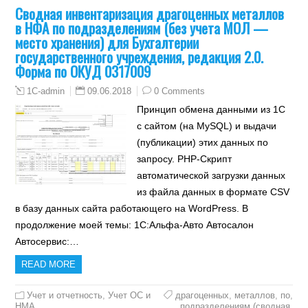
Сводная инвентаризация драгоценных металлов
в НФА по подразделениям (без учета МОЛ —
место хранения) для Бухгалтерии
государственного учреждения, редакция 2.0.
Форма по ОКУД 0317009
09.06.2018
0 Comments
1C-admin
Принцип обмена данными из 1С
с сайтом (на MySQL) и выдачи
(публикации) этих данных по
запросу. PHP-Скрипт
автоматической загрузки данных
из файла данных в формате CSV
в базу данных сайта работающего на WordPress. В
продолжение моей темы: 1С:Альфа-Авто Автосалон
Автосервис:…
READ MORE
Учет и отчетность
,
Учет ОС и
драгоценных
,
металлов
,
по
,
НМА
подразделениям (сводная
,