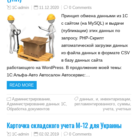
11.12.2020
0 Comments
1C-admin
Принцип обмена данными из 1С
с сайтом (на MySQL) и выдачи
(публикации) этих данных по
запросу. PHP-Скрипт
автоматической загрузки данных
из файла данных в формате CSV
в базу данных сайта
работающего на WordPress. В продолжение моей темы:
1С:Альфа-Авто Автосалон Автосервис:…
READ MORE
Администрирование
,
данных
,
и
,
инвентаризации
,
Администрирование данных 1С
,
регламентированного
,
суммы
,
Обработка документов
учета
,
учетных
Карточка складского учета М-12 для Украины
02.02.2019
0 Comments
1C-admin