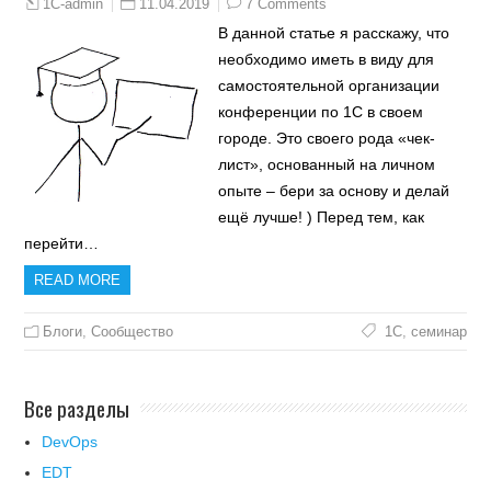
11.04.2019
7 Comments
1C-admin
В данной статье я расскажу, что
необходимо иметь в виду для
самостоятельной организации
конференции по 1С в своем
городе. Это своего рода «чек-
лист», основанный на личном
опыте – бери за основу и делай
ещё лучше! ) Перед тем, как
перейти…
READ MORE
Блоги
,
Сообщество
1С
,
семинар
Все разделы
DevOps
EDT