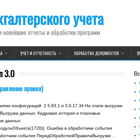
галтерского учета
и новейшие отчеты и обработки программ
КА
УЧЕТ И ОТЧЕТНОСТЬ
ОБРАБОТКА ДОКУМЕНТОВ
У
п 3.0
Вс
равление правил)
ми конфигураций: 2.5.83.1 и 3.0.17.34 На этапе выгрузки
Выгрузка данных: Кадровая история и плановые
ке данных:
ульОбъекта(1720)}: Ошибка в обработчике события
аботчике события ПередОбработкойПравилаВыгрузки…