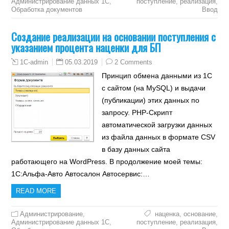
Администрирование данных 1С
,
поступление
,
реализация
,
Обработка документов
Ввод
Создание реализации на основании поступления с
указанием процента наценки для БП
05.03.2019
2 Comments
1C-admin
Принцип обмена данными из 1С
с сайтом (на MySQL) и выдачи
(публикации) этих данных по
запросу. PHP-Скрипт
автоматической загрузки данных
из файла данных в формате CSV
в базу данных сайта
работающего на WordPress. В продолжение моей темы:
1С:Альфа-Авто Автосалон Автосервис:…
READ MORE
Администрирование
,
наценка
,
основание
,
Администрирование данных 1С
,
поступление
,
реализация
,