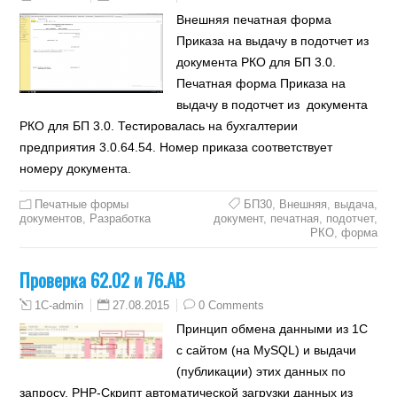
Внешняя печатная форма
Приказа на выдачу в подотчет из
документа РКО для БП 3.0.
Печатная форма Приказа на
выдачу в подотчет из документа
РКО для БП 3.0. Тестировалась на бухгалтерии
предприятия 3.0.64.54. Номер приказа соответствует
номеру документа.
Печатные формы
БП30
,
Внешняя
,
выдача
,
документов
,
Разработка
документ
,
печатная
,
подотчет
,
РКО
,
форма
Проверка 62.02 и 76.АВ
27.08.2015
0 Comments
1C-admin
Принцип обмена данными из 1С
с сайтом (на MySQL) и выдачи
(публикации) этих данных по
запросу. PHP-Скрипт автоматической загрузки данных из