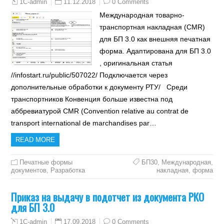
11.12.2018
0 Comments
1C-admin
Международная товарно-
транспортная накладная (CMR)
для БП 3.0 как внешняя печатная
форма. Адаптирована для БП 3.0
, оригинальная статья
//infostart.ru/public/507022/ Подключается через
дополнительные обработки к документу РТУ/ Среди
транспортников Конвенция больше известна под
аббревиатурой CMR (Convention relative au contrat de
transport international de marchandises par…
READ MORE
Печатные формы
БП30
,
Международная
,
документов
,
Разработка
накладная
,
форма
Приказ на выдачу в подотчет из документа РКО
для БП 3.0
17.09.2018
0 Comments
1C-admin