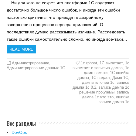
Ни для кого не секрет, что платформа 1С содержит
достаточно большое число ошибок, и иногда эти ошибки
настолько критичны, что приводят к аварийному
завершению процессов сервера приложений. О
последствиях думаю рассказывать излишне. Расследовать
такие ошибки самостоятельно сложно, но иногда все-таки…
READ MORE
Администрирование
,
1с rphost
,
1С вылетает
,
1с
Администрирование данных 1С
вылетает с записью дампа
,
1с
дамп памяти
,
1С ошибка
дампа
,
1С падает
,
Дамп 1С
,
дампы ключей 1с
,
запись
дампа 1с 8.2
,
запись дампа 1с
решение проблемы
,
запись
дампа 1с что это
,
ошибка
записи дампа 1с
Все разделы
DevOps