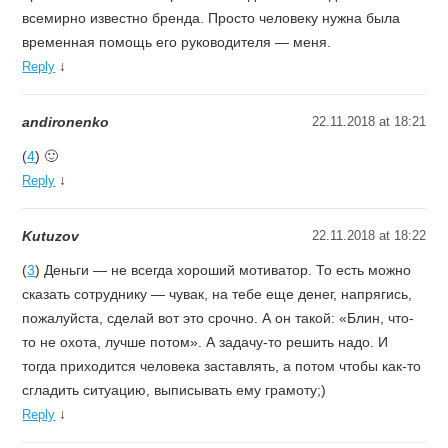
всемирно известно бренда. Просто человеку нужна была
временная помощь его руководителя — меня.
↓
Reply
andironenko
22.11.2018 at 18:21
(
4
) 🙂
↓
Reply
Kutuzov
22.11.2018 at 18:22
(
3
) Деньги — не всегда хороший мотиватор. То есть можно
сказать сотруднику — чувак, на тебе еще денег, напрягись,
пожалуйста, сделай вот это срочно. А он такой: «Блин, что-
то не охота, лучше потом». А задачу-то решить надо. И
тогда приходится человека заставлять, а потом чтобы как-то
сгладить ситуацию, выписывать ему грамоту;)
↓
Reply