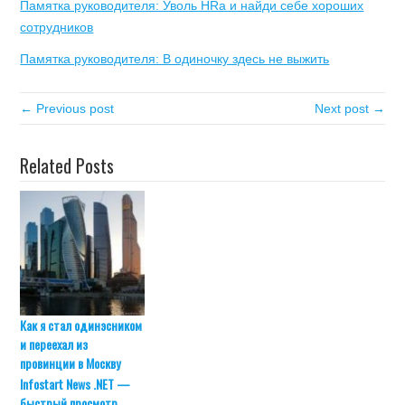
Памятка руководителя: Уволь HRа и найди себе хороших
сотрудников
Памятка руководителя: В одиночку здесь не выжить
← Previous post
Next post →
Related Posts
Как я стал одинэсником
и переехал из
провинции в Москву
Infostart News .NET —
быстрый просмотр