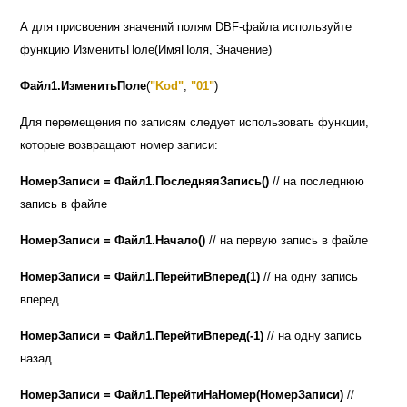
А для присвоения значений полям
DBF-
файла используйте
функцию ИзменитьПоле(ИмяПоля, Значение)
Файл1.ИзменитьПоле
(
"Kod"
,
"01"
)
Для перемещения по записям следует использовать функции,
которые возвращают номер записи:
НомерЗаписи = Файл1.ПоследняяЗапись()
// на последнюю
запись в файле
НомерЗаписи = Файл1.Начало()
// на первую запись в файле
НомерЗаписи = Файл1.ПерейтиВперед(1)
// на одну запись
вперед
НомерЗаписи = Файл1.ПерейтиВперед(-1)
// на одну запись
назад
НомерЗаписи = Файл1.ПерейтиНаНомер(НомерЗаписи)
//