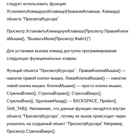
следует использовать функцию
УстановитьКоманднуюКлавишу(НазваниеКлавиши, Команда)
объекта "ПросмотрКурсора"
Просмотр.УстановитьКоманднуюКлавишу(Просмотр.ПраваяКнопк
аМышки(), "ВызватьМеню(Просмотр,Файл1)")
Для установки вызова команд доступно программирование
следующих функциональных клавиш
Функций объекта "ПросмотрКурсора" : ПраваяКнопкаМышки()
—
нажатие правой кнопки мышки, ЛеваяКнопкаМышки()
—
нажатие
левой кнопки мышки, КнопкаМышки() — просто кнопка мышки,
СтрелкаВлево(), СтрелкаВправо(), СтрелкаВверх(),
СтрелкаВниз(), УдалениеНазад() —
BACKSPACE,
Пробел(),
Shift_TAB().
Напоминаю, что данные функции находятся внутри
объекта "ПросмотрКурсора", потому их вызов происходит через
указатель на созданный объект "ПросмотрКурсора" Например,
Просмотр.СтрелкаВверх()