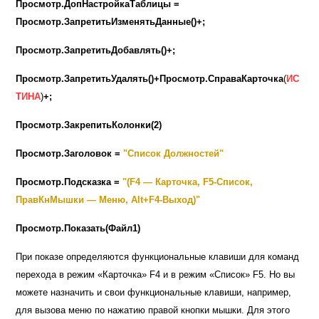
Просмотр.ДопНастройкаТаблицы =
Просмотр.ЗапретитьИзменятьДанные()+;
Просмотр.ЗапретитьДобавлять()+;
Просмотр.ЗапретитьУдалять()+Просмотр.СправаКарточка
(
ИС
ТИНА
)
+;
Просмотр.ЗакрепитьКолонки(2)
Просмотр.Заголовок =
"Список Должностей"
Просмотр.Подсказка =
"(F4 — Карточка, F5-Список,
ПравКнМышки — Меню, Alt+F4-Выход)"
Просмотр.Показать(Файл1)
При показе определяются функциональные клавиши для команд
перехода в режим «Карточка»
F4
и в режим «Список»
F5
. Но вы
можете назначить и свои функциональные клавиши, например,
для вызова меню по нажатию правой кнопки мышки. Для этого