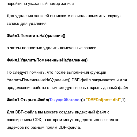
перейти на указанный номер записи
Для удаления записей вы можете сначала пометить текущую
запись для удаления
Файл1.ПометитьНаУдаление()
а затем полностью удалить помеченные записи
Файл1.УдалитьПомеченныеНаУдаление()
Но следует помнить, что после выполнения функции
УдалитьПомеченныеНаУдаление()
DBF-
файл закрывается и для
продолжения работы с ним следует вновь открыть данный файл
Файл1.ОткрытьФайл
(
ТекущийКаталог
()+
"DBFDoljnost.dbf"
,1)
Для
DBF-
файла вы можете создать индексный файл с
расширением
CDX,
в котором могут содержаться несколько
индексов по разным полям
DBF-
файла.