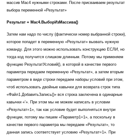
массив Мас4 нужными строками. После присваиваем результат
выбора переменной «Результат»
Результат = Мас4.ВыборИзМассива()
Затем нам надо по числу (фактически номер выбранной строки),
которое попадет в переменную «Результат» вызвать нужную
команду. Для этого можно использовать конструкцию ЕСЛИ, но
тогда код получится слишком длинным. Потому мы применяем
функцию РезультатУсловий(), в которой в качестве первого
параметра передаем переменную «Результат», а затем вторым
параметром в виде строки передаем наборы условий при этом,
чтоб использовать двойные кавычки для возврата строк типа
«Файл1.ДобавитьЗапись()» вся строка заключена в одинарные
кавычки
«’».
При этом мы не можем написать в условии
«Результат=1», так как условие будет выполняться внутри
функции, потому мы пишем «Параметр1=1», а поскольку в
качестве первого параметра мы передаем «Результат», то
данная запись соответствует условию «Результат=1». При