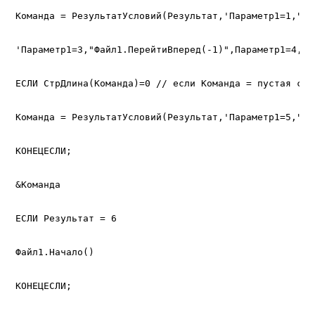
Команда = РезультатУсловий(Результат,'Параметр1=1,"Фа
'Параметр1=3,"Файл1.ПерейтиВперед(-1)",Параметр1=4,"Ф
ЕСЛИ СтрДлина(Команда)=0 // если Команда = пустая стро
Команда = РезультатУсловий(Результат,'Параметр1=5,"Фа
КОНЕЦЕСЛИ;

&Команда

ЕСЛИ Результат = 6

Файл1.Начало()

КОНЕЦЕСЛИ;
