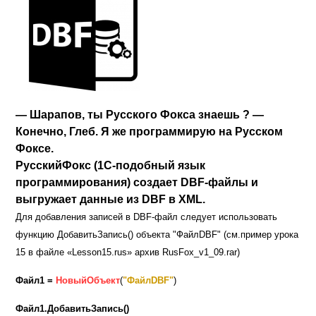
— Шарапов, ты Русского Фокса знаешь ? —
Конечно, Глеб. Я же программирую на Русском
Фоксе.
РусскийФокс (1C-подобный язык
программирования) создает DBF-файлы и
выгружает данные из DBF в XML.
Для добавления записей в
DBF-
файл следует использовать
функцию ДобавитьЗапись() объекта "ФайлDBF" (см.пример урока
15 в файле
«Lesson15.rus» архив RusFox_v1_09.rar)
Файл1 =
НовыйОбъект
(
"ФайлDBF"
)
Файл1.ДобавитьЗапись()