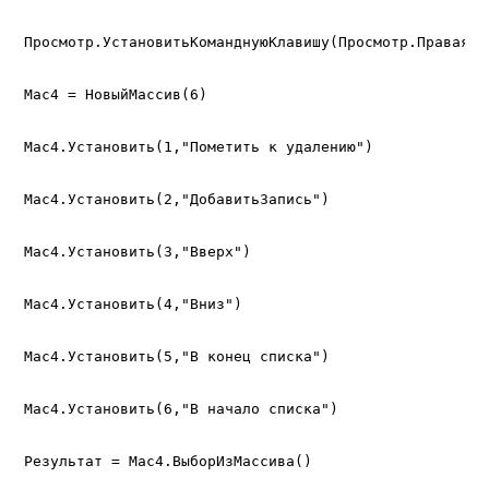
Просмотр.УстановитьКоманднуюКлавишу(Просмотр.ПраваяКн
Мас4 = НовыйМассив(6)

Мас4.Установить(1,"Пометить к удалению")

Мас4.Установить(2,"ДобавитьЗапись")

Мас4.Установить(3,"Вверх")

Мас4.Установить(4,"Вниз")

Мас4.Установить(5,"В конец списка")

Мас4.Установить(6,"В начало списка")

Результат = Мас4.ВыборИзМассива()
