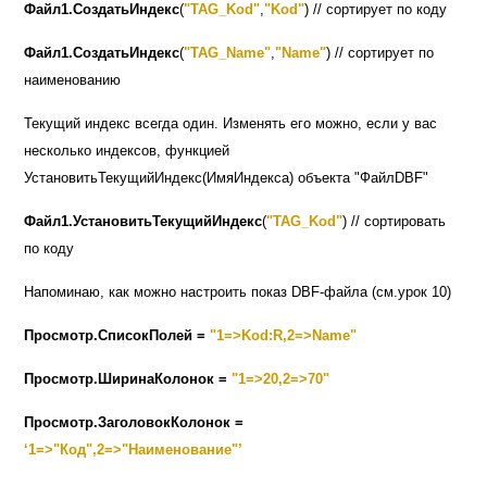
Файл1.СоздатьИндекс
(
"TAG_Kod"
,
"Kod"
) // сортирует по коду
Файл1.СоздатьИндекс
(
"TAG_Name"
,
"Name"
) // сортирует по
наименованию
Текущий индекс всегда один. Изменять его можно, если у вас
несколько индексов, функцией
УстановитьТекущийИндекс(ИмяИндекса) объекта "ФайлDBF"
Файл1.УстановитьТекущийИндекс
(
"TAG_Kod"
) // сортировать
по коду
Напоминаю, как можно настроить показ
DBF-
файла
(
см.урок 10
)
Просмотр.СписокПолей =
"1=>Kod:R,2=>Name"
Просмотр.ШиринаКолонок =
"1=>20,2=>70"
Просмотр.ЗаголовокКолонок =
‘1=>"Код",2=>"Наименование"’