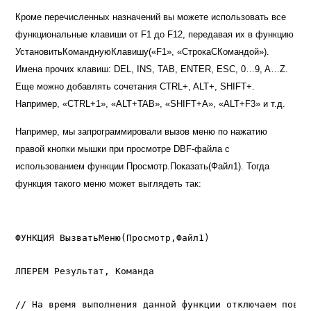
Кроме перечисленных назначений вы можете использовать все
функциональные клавиши от
F1
до
F12
, передавая их в функцию
УстановитьКоманднуюКлавишу(«F1», «
СтрокаСКомандой
»
).
Имена прочих клавиш:
DEL, INS, TAB, ENTER, ESC, 0…9, A…Z.
Еще можно добавлять сочетания
CTRL+, ALT+, SHIFT+.
Например, «
CTRL+1
», «
ALT+TAB
», «
SHIFT+A
», «
ALT+F3
» и т.д.
Например, мы запрограммировали вызов меню по нажатию
правой кнопки мышки при просмотре
DBF-
файла с
использованием функции
Просмотр.Показать(Файл1).
Тогда
функция такого меню может выглядеть так:
ФУНКЦИЯ ВызватьМеню(Просмотр,Файл1)

ЛПЕРЕМ Результат, Команда

// На время выполнения данной функции отключаем повто