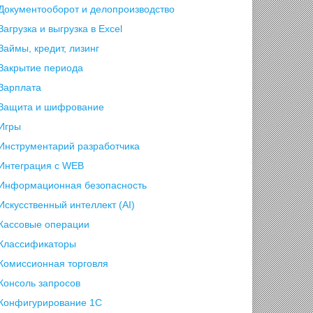
Документооборот и делопроизводство
Загрузка и выгрузка в Excel
Займы, кредит, лизинг
Закрытие периода
Зарплата
Защита и шифрование
Игры
Инструментарий разработчика
Интеграция с WEB
Информационная безопасность
Искусственный интеллект (AI)
Кассовые операции
Классификаторы
Комиссионная торговля
Консоль запросов
Конфигурирование 1С