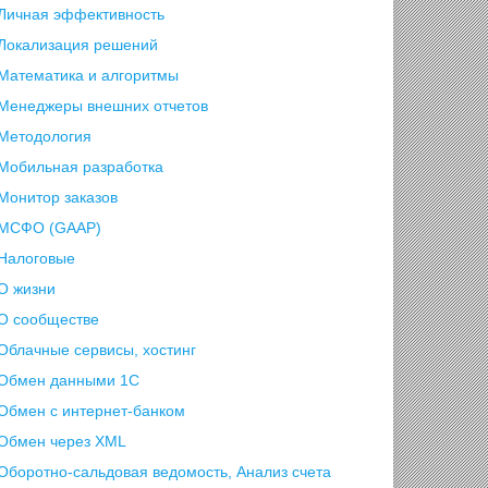
Личная эффективность
Локализация решений
Математика и алгоритмы
Менеджеры внешних отчетов
Методология
Мобильная разработка
Монитор заказов
МСФО (GAAP)
Налоговые
О жизни
О сообществе
Облачные сервисы, хостинг
Обмен данными 1С
Обмен с интернет-банком
Обмен через XML
Оборотно-сальдовая ведомость, Анализ счета