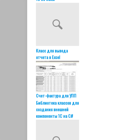
Класс для вывода
отчета в Excel
Счет-фактура для УПП
Библиотека классов для
создания внешней
компоненты 1С на C#