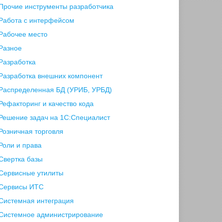
Прочие инструменты разработчика
Работа с интерфейсом
Рабочее место
Разное
Разработка
Разработка внешних компонент
Распределенная БД (УРИБ, УРБД)
Рефакторинг и качество кода
Решение задач на 1С:Специалист
Розничная торговля
Роли и права
Свертка базы
Сервисные утилиты
Сервисы ИТС
Системная интеграция
Системное администрирование