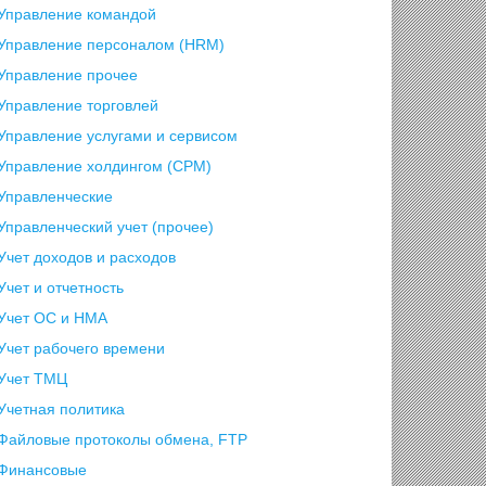
Управление командой
Управление персоналом (HRM)
Управление прочее
Управление торговлей
Управление услугами и сервисом
Управление холдингом (CPM)
Управленческие
Управленческий учет (прочее)
Учет доходов и расходов
Учет и отчетность
Учет ОС и НМА
Учет рабочего времени
Учет ТМЦ
Учетная политика
Файловые протоколы обмена, FTP
Финансовые