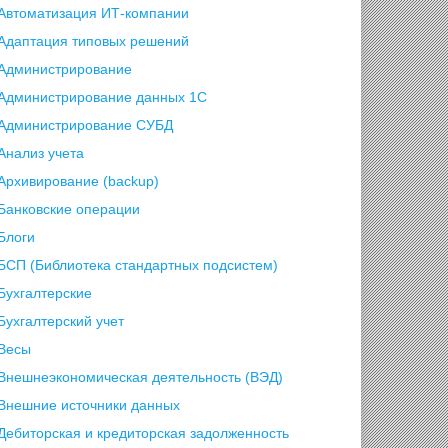
Автоматизация ИТ-компании
Адаптация типовых решений
Администрирование
Администрирование данных 1С
Администрирование СУБД
Анализ учета
Архивирование (backup)
Банковские операции
Блоги
БСП (Библиотека стандартных подсистем)
Бухгалтерские
Бухгалтерский учет
Весы
Внешнеэкономическая деятельность (ВЭД)
Внешние источники данных
Дебиторская и кредиторская задолженность