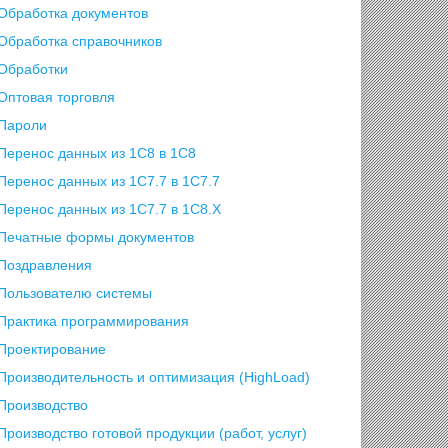
Обработка документов
Обработка справочников
Обработки
Оптовая торговля
Пароли
Перенос данных из 1C8 в 1C8
Перенос данных из 1С7.7 в 1C7.7
Перенос данных из 1С7.7 в 1C8.X
Печатные формы документов
Поздравления
Пользователю системы
Практика программирования
Проектирование
Производительность и оптимизация (HighLoad)
Производство
Производство готовой продукции (работ, услуг)