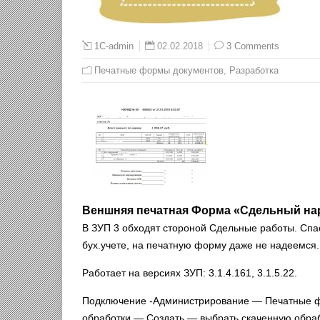
02.02.2018
3 Comments
1C-admin
Печатные формы документов
,
Разработка
Веншняя печатная Форма «Сдельный нар
В ЗУП 3 обходят стороной Сдельные работы. Спа
бух.учете, на печатную форму даже не надеемся.
Работает на версиях ЗУП: 3.1.4.161, 3.1.5.22.
Подключение -Администрирование — Печатные ф
обработки — Создать — выбрать скаченную обраб