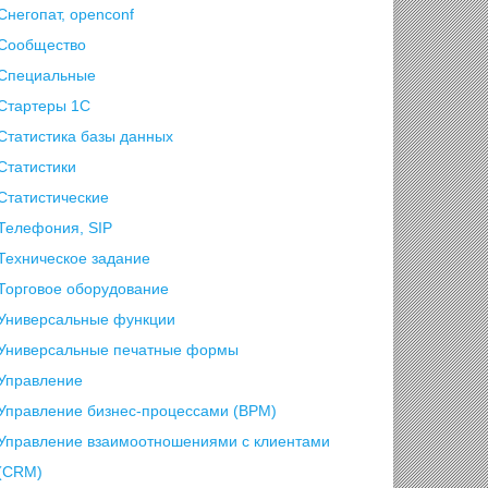
Снегопат, openconf
Сообщество
Специальные
Стартеры 1С
Статистика базы данных
Статистики
Статистические
Телефония, SIP
Техническое задание
Торговое оборудование
Универсальные функции
Универсальные печатные формы
Управление
Управление бизнес-процессами (BPM)
Управление взаимоотношениями с клиентами
(СRM)