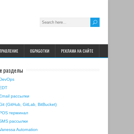
ПРАВЛЕНИЕ
ОБРАБОТКИ
РЕКЛАМА НА САЙТЕ
е разделы
DevOps
EDT
Email рассылки
Git (GitHub, GitLab, BitBucket)
POS терминал
SMS рассылки
Vanessa Automation