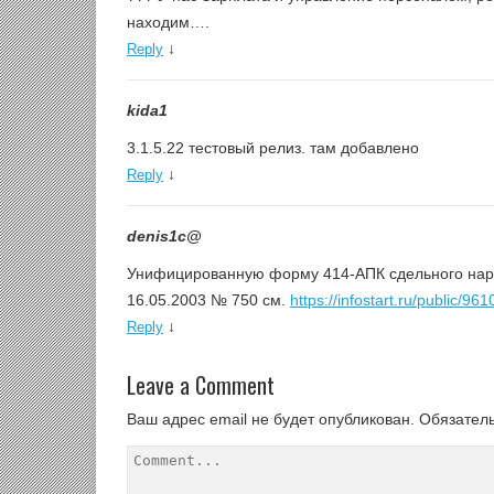
находим….
↓
Reply
kida1
3.1.5.22 тестовый релиз. там добавлено
↓
Reply
denis1c@
Унифицированную форму 414-АПК сдельного нар
16.05.2003 № 750 см.
https://infostart.ru/public/961
↓
Reply
Leave a Comment
Ваш адрес email не будет опубликован.
Обязател