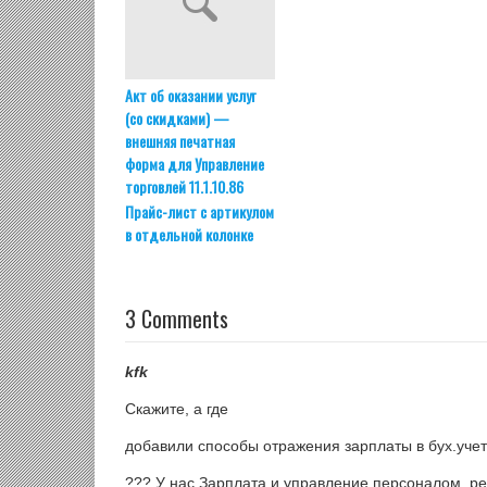
Акт об оказании услуг
(со скидками) —
внешняя печатная
форма для Управление
торговлей 11.1.10.86
Прайс-лист с артикулом
в отдельной колонке
3 Comments
kfk
Скажите, а где
добавили способы отражения зарплаты в бух.уче
??? У нас Зарплата и управление персоналом, ред