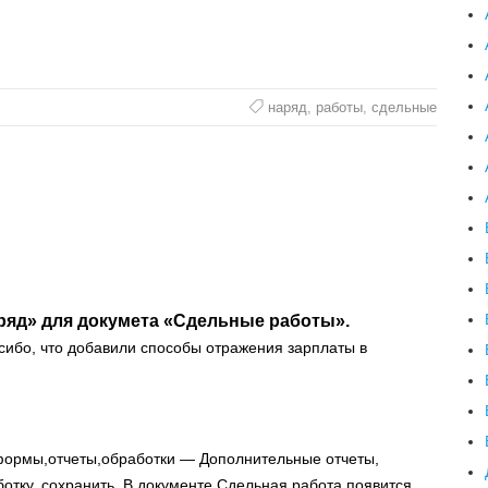
наряд
,
работы
,
сдельные
яд» для докумета «Сдельные работы».
сибо, что добавили способы отражения зарплаты в
ормы,отчеты,обработки — Дополнительные отчеты,
отку. сохранить. В документе Сдельная работа появится