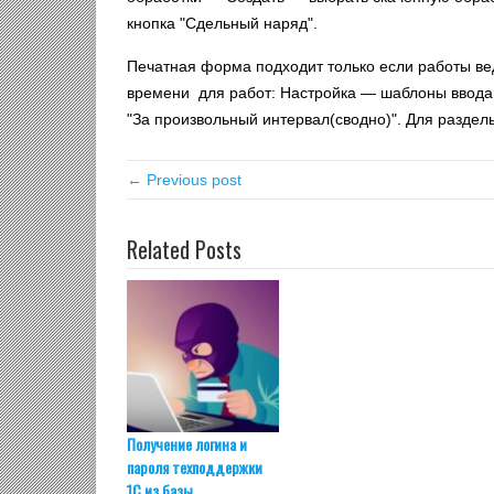
кнопка "Сдельный наряд".
Печатная форма подходит только если работы вед
времени для работ: Настройка — шаблоны ввод
"За произвольный интервал(сводно)". Для раздел
← Previous post
Related Posts
Получение логина и
пароля техподдержки
1С из базы