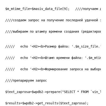
$m_mtime_file=$masiv_data_file[9];   ////получаем дат
////создаем запрос на получение последней удачной заг
////выбираем по штампу времени создания (редактирован
/////   echo '<H2><b>Размер файла: '.$m_size_file.'</
/////   echo '<H2><b>Штамп времени файла: '.$m_mtime_
/////   echo '<H2><b>Формирование запроса на выборку 
////препарируем запрос
$text_zaprosa=$wpdb2->prepare("SELECT * FROM `vin_log
$results=$wpdb2->get_results($text_zaprosa);