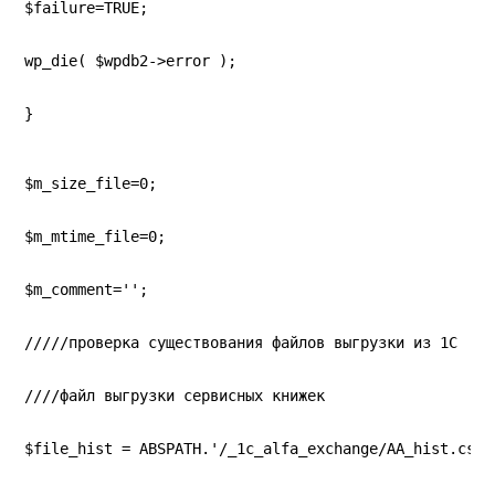
$failure=TRUE;
wp_die( $wpdb2->error );
}
$m_size_file=0;
$m_mtime_file=0;
$m_comment='';
/////проверка существования файлов выгрузки из 1С
////файл выгрузки сервисных книжек
$file_hist = ABSPATH.'/_1c_alfa_exchange/AA_hist.csv'