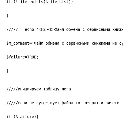
if (!file_exists($file_hist))
{
/////   echo '<H2><b>Файл обмена с сервисными книжкам
$m_comment='Файл обмена с сервисными книжками не суще
$failure=TRUE;
}
/////инициируем таблицу лога
/////если не существует файла то возврат и ничего не 
if ($failure){