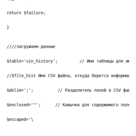
return $failure;
}
////загружаем данные
$table='vin_history';         // Имя таблицы для импо
//$file_hist Имя CSV файла, откуда берется информация
$delim=';';          // Разделитель полей в CSV файле
$enclosed='"';      // Кавычки для содержимого полей
$escaped='\