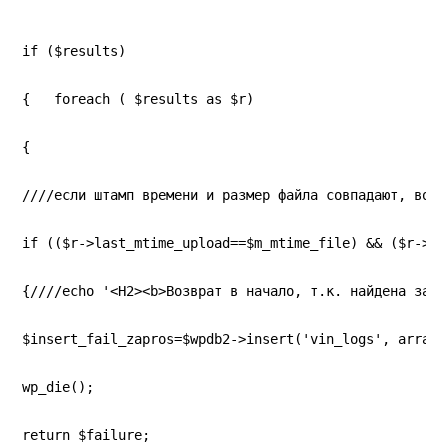
if ($results)
{   foreach ( $results as $r)
{
////если штамп времени и размер файла совпадают, возв
if (($r->last_mtime_upload==$m_mtime_file) && ($r->la
{////echo '<H2><b>Возврат в начало, т.к. найдена запи
$insert_fail_zapros=$wpdb2->insert('vin_logs', array(
wp_die();
return $failure;