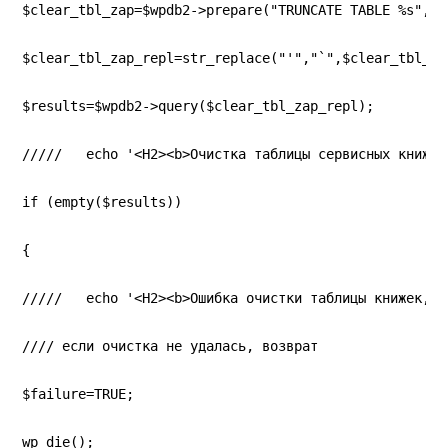
$clear_tbl_zap=$wpdb2->prepare("TRUNCATE TABLE %s", '
$clear_tbl_zap_repl=str_replace("'","`",$clear_tbl_za
$results=$wpdb2->query($clear_tbl_zap_repl);
/////   echo '<H2><b>Очистка таблицы сервисных книжек
if (empty($results))
{
/////   echo '<H2><b>Ошибка очистки таблицы книжек, з
//// если очистка не удалась, возврат
$failure=TRUE;
wp_die();