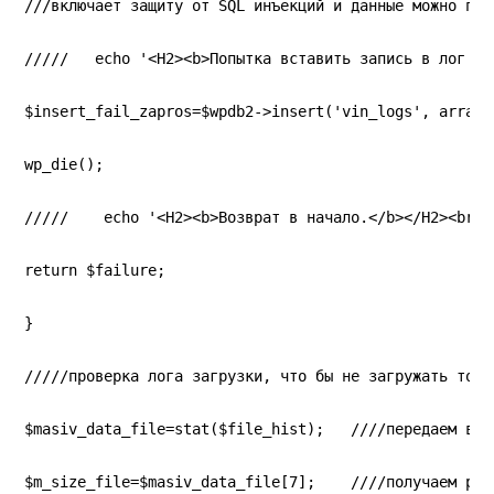
///включает защиту от SQL инъекций и данные можно пер
/////   echo '<H2><b>Попытка вставить запись в лог та
$insert_fail_zapros=$wpdb2->insert('vin_logs', array(
wp_die();
/////    echo '<H2><b>Возврат в начало.</b></H2><br>'
return $failure;
}
/////проверка лога загрузки, что бы не загружать тоже
$masiv_data_file=stat($file_hist);   ////передаем в м
$m_size_file=$masiv_data_file[7];    ////получаем раз