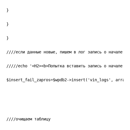
}
}
}
////если данные новые, пишем в лог запись о начале за
/////echo '<H2><b>Попытка вставить запись о начале за
$insert_fail_zapros=$wpdb2->insert('vin_logs', array(
////очищаем таблицу