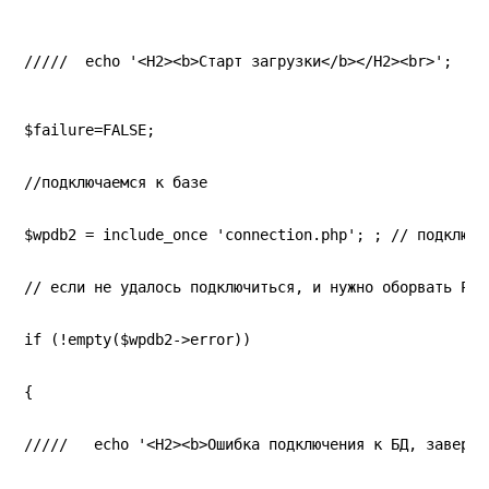
/////  echo '<H2><b>Старт загрузки</b></H2><br>';
$failure=FALSE;
//подключаемся к базе
$wpdb2 = include_once 'connection.php'; ; // подключа
// если не удалось подключиться, и нужно оборвать PHP
if (!empty($wpdb2->error))
{
/////   echo '<H2><b>Ошибка подключения к БД, заверше