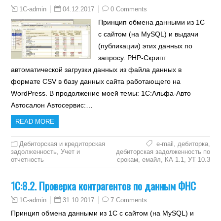
04.12.2017
0 Comments
1C-admin
Принцип обмена данными из 1С
с сайтом (на MySQL) и выдачи
(публикации) этих данных по
запросу. PHP-Скрипт
автоматической загрузки данных из файла данных в
формате CSV в базу данных сайта работающего на
WordPress. В продолжение моей темы: 1С:Альфа-Авто
Автосалон Автосервис:…
READ MORE
Дебиторская и кредиторская
e-mail
,
дебиторка
,
задолженность
,
Учет и
дебиторская задолженность по
отчетность
срокам
,
емайл
,
КА 1.1
,
УТ 10.3
1С:8.2. Проверка контрагентов по данным ФНС
31.10.2017
7 Comments
1C-admin
Принцип обмена данными из 1С с сайтом (на MySQL) и