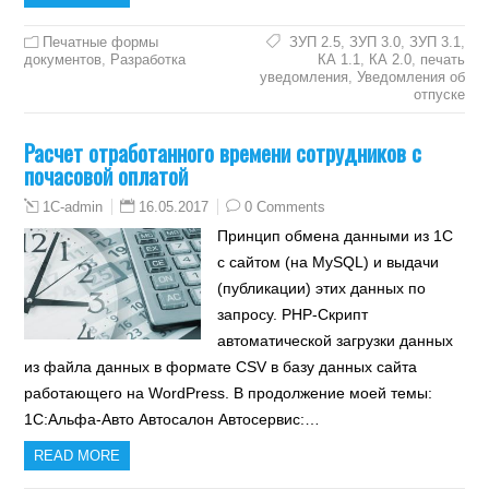
Печатные формы
ЗУП 2.5
,
ЗУП 3.0
,
ЗУП 3.1
,
документов
,
Разработка
КА 1.1
,
КА 2.0
,
печать
уведомления
,
Уведомления об
отпуске
Расчет отработанного времени сотрудников с
почасовой оплатой
16.05.2017
0 Comments
1C-admin
Принцип обмена данными из 1С
с сайтом (на MySQL) и выдачи
(публикации) этих данных по
запросу. PHP-Скрипт
автоматической загрузки данных
из файла данных в формате CSV в базу данных сайта
работающего на WordPress. В продолжение моей темы:
1С:Альфа-Авто Автосалон Автосервис:…
READ MORE