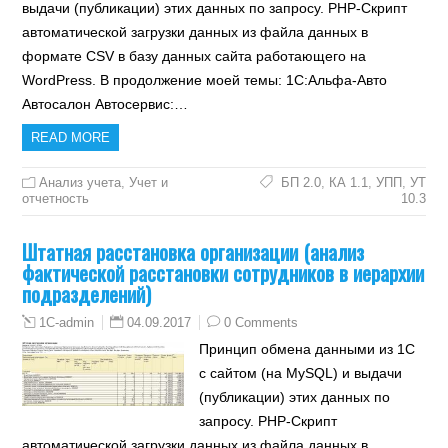
выдачи (публикации) этих данных по запросу. PHP-Скрипт
автоматической загрузки данных из файла данных в
формате CSV в базу данных сайта работающего на
WordPress. В продолжение моей темы: 1С:Альфа-Авто
Автосалон Автосервис:…
READ MORE
Анализ учета
,
Учет и
БП 2.0
,
КА 1.1
,
УПП
,
УТ
отчетность
10.3
Штатная расстановка организации (анализ
фактической расстановки сотрудников в иерархии
подразделений)
04.09.2017
0 Comments
1C-admin
Принцип обмена данными из 1С
с сайтом (на MySQL) и выдачи
(публикации) этих данных по
запросу. PHP-Скрипт
автоматической загрузки данных из файла данных в