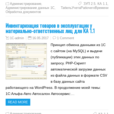
Администрирование
,
ЗУП 2.5
,
КА 1.1
,
Администрирование данных 1С
,
ТабельУчетаРабочегоВремени
Обработка документов
Инвентаризация товаров в эксплуатации у
материально-ответственных лиц для КА 1.1
16.05.2017
1 Comment
1C-admin
Принцип обмена данными из 1С
с сайтом (на MySQL) и выдачи
(публикации) этих данных по
запросу. PHP-Скрипт
автоматической загрузки данных
из файла данных в формате CSV
в базу данных сайта
работающего на WordPress. В продолжение моей темы:
1С:Альфа-Авто Автосалон Автосервис:…
READ MORE
Администрирование
,