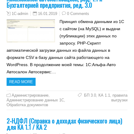
Бухгалтерией предприятия, ред. 3.0
16.01.2019
0 Comments
1C-admin
Принцип обмена данными из 1С
с сайтом (на MySQL) и выдачи
(публикации) этих данных по
запросу. PHP-Скрипт
автоматической загрузки данных из файла данных в
формате CSV в базу данных сайта работающего на
WordPress. В продолжение моей темы: 1С:Альфа-Авто
Автосалон Автосервис:…
READ MORE
Администрирование
,
БП 3.0
,
КА 1.1
,
правила
Администрирование данных 1С
,
выгрузки
Обработка документов
2-НДФЛ (Справка о доходах физического лица)
для КА 1.1 / КА 2